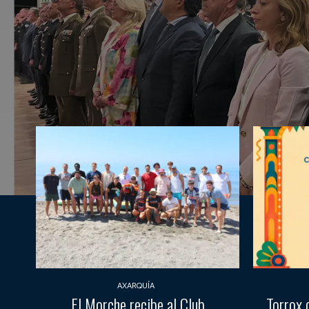
AXARQUÍA
El Morche recibe al Club
Torrox 