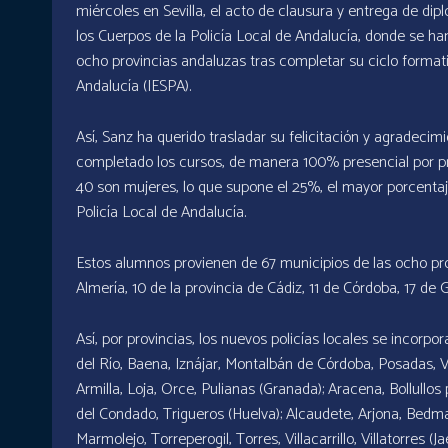
miércoles en Sevilla, el acto de clausura y entrega de di
los Cuerpos de la Policía Local de Andalucía, donde se h
ocho provincias andaluzas tras completar su ciclo format
Andalucía (IESPA).
Así, Sanz ha querido trasladar su felicitación y agradecim
completado los cursos, de manera 100% presencial por pr
40 son mujeres, lo que supone el 25%, el mayor porcenta
Policía Local de Andalucía.
Estos alumnos provienen de 67 municipios de las ocho pr
Almería, 10 de la provincia de Cádiz, 11 de Córdoba, 17 de 
Así, por provincias, los nuevos policías locales se incorpor
del Río, Baena, Iznájar, Montalbán de Córdoba, Posadas, Vi
Armilla, Loja, Orce, Pulianas (Granada); Aracena, Bollullos
del Condado, Trigueros (Huelva); Alcaudete, Arjona, Bedma
Marmolejo, Torreperogil, Torres, Villacarrillo, Villatorres (