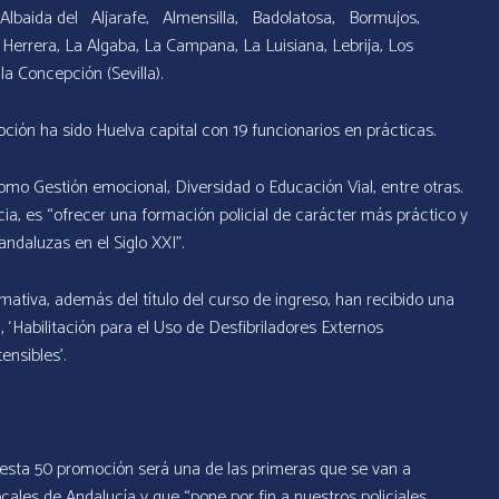
 y Albaida del Aljarafe, Almensilla, Badolatosa, Bormujos,
, Herrera, La Algaba, La Campana, La Luisiana, Lebrija, Los
a Concepción (Sevilla).
ción ha sido Huelva capital con 19 funcionarios en prácticas.
o Gestión emocional, Diversidad o Educación Vial, entre otras.
cia, es “ofrecer una formación policial de carácter más práctico y
andaluzas en el Siglo XXI”.
mativa, además del título del curso de ingreso, han recibido una
’, ‘Habilitación para el Uso de Desfibriladores Externos
ensibles’.
 esta 50 promoción será una de las primeras que se van a
cales de Andalucía y que “pone por fin a nuestros policiales