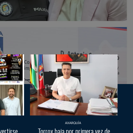
AXARQUÍA
vertirse
Torrox baja por primera vez de