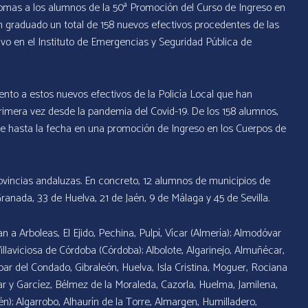
plomas a los alumnos de la 50ª Promoción del Curso de Ingreso en
an graduado un total de 158 nuevos efectivos procedentes de las
ivo en el Instituto de Emergencias y Seguridad Pública de
iento a estos nuevos efectivos de la Policía Local que han
imera vez desde la pandemia del Covid-19. De los 158 alumnos,
je hasta la fecha en una promoción de Ingreso en los Cuerpos de
ovincias andaluzas. En concreto, 12 alumnos de municipios de
Granada, 33 de Huelva, 21 de Jaén, 9 de Málaga y 45 de Sevilla.
an a Arboleas, El Ejido, Pechina, Pulpí, Vícar (Almería); Almodóvar
llaviciosa de Córdoba (Córdoba); Albolote, Algarinejo, Almuñécar,
 par del Condado, Gibraleón, Huelva, Isla Cristina, Moguer, Rociana
r y Garcíez, Bélmez de la Moraleda, Cazorla, Huelma, Jamilena,
Jaén); Algarrobo, Alhaurín de la Torre, Almargen, Humilladero,