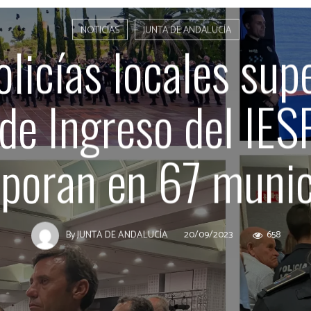
NOTICIAS
JUNTA DE ANDALUCÍA
licías locales sup
de Ingreso del IES
rporan en 67 munic
20/09/2023
658
By
JUNTA DE ANDALUCÍA