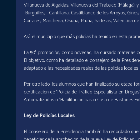
Villanueva de Algaidas, Villanueva del Trabuco (Málaga);
Burguillos, Cantillana, Castilblanco de los Arroyos, Gines
Corrales, Marchena, Osuna, Pruna, Salteras, Valencina de l
Así, el municipio que más policías ha tenido en esta promo
La 50ª promoción, como novedad, ha cursado materias com
El objetivo, como ha detallado el consejero de la Presiden
adaptado a las necesidades reales de las policías locales 
Por otro lado, los alumnos que han finalizado su etapa for
certificación de ‘Policía de Tráfico Especialista en Drogas
Automatizados o ‘Habilitación para el uso de Bastones Ext
Ley de Policías Locales
El consejero de la Presidencia también ha recordado que
beneficiar de la aprobación de la nueva Ley de Policías Lo