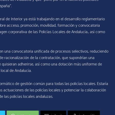
spaña”.
al de Interior ya está trabajando en el desarrollo reglamentario
bre acceso, promoción, movilidad, formación y convocatoria
gen corporativa de las Policías Locales de Andalucía., así como
a en una convocatoria unificada de procesos selectivos, reduciendo
de racionalización de la contratación, que supondrían una
e quisieran adherirse, así como una dotación más uniforme de
 local de Andalucía.
rmático de gestión común para todas las policías locales. Estaría
las actuaciones de las policías locales y potenciar la colaboración
e las policías locales andaluzas.