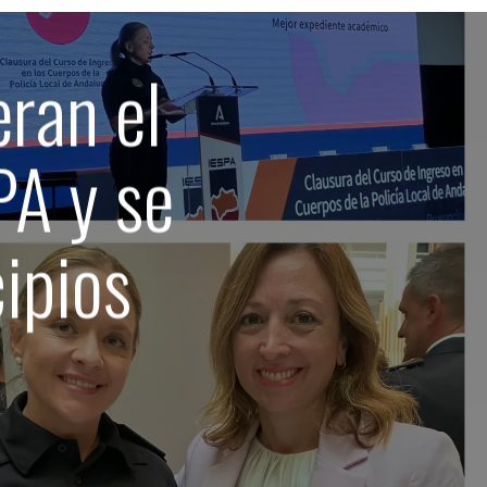
eran el
PA y se
ipios