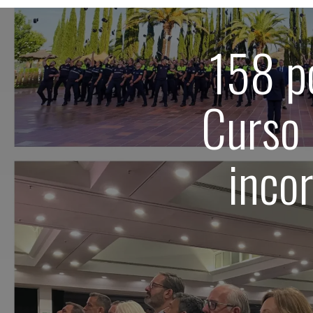
158 po
Curso 
inco