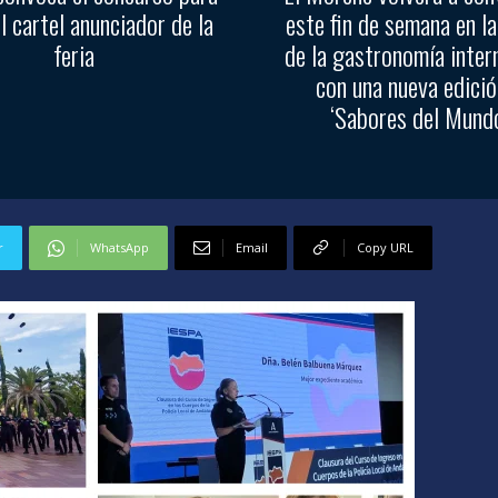
el cartel anunciador de la
este fin de semana en la
feria
de la gastronomía inter
con una nueva edició
‘Sabores del Mundo
r
WhatsApp
Email
Copy URL