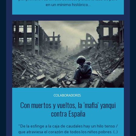
en un mínimo histórico...
COLABORADORES
Con muertos y vueltos, la ‘mafia’ yanqui
contra España
“De la esfinge a la caja de caudales hay un hilo tenso /
que atraviesa el corazón de todos los niños pobres. (…)