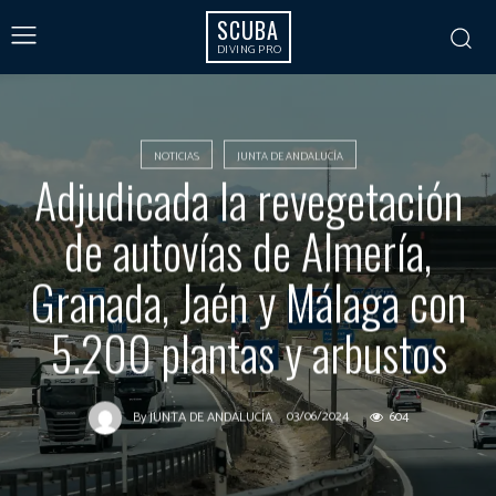
SCUBA
DIVING PRO
NOTICIAS
JUNTA DE ANDALUCÍA
Adjudicada la revegetación
de autovías de Almería,
Granada, Jaén y Málaga con
5.200 plantas y arbustos
03/06/2024
604
By
JUNTA DE ANDALUCÍA