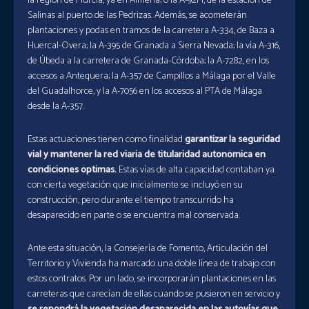
la región de Murcia, ya en Almería; o la A-92M, de la estación de
Salinas al puerto de las Pedrizas. Además, se acometerán
plantaciones y podas en tramos de la carretera A-334, de Baza a
Huercal-Overa; la A-395 de Granada a Sierra Nevada; la vía A-316,
de Úbeda a la carretera de Granada-Córdoba; la A-7282, en los
accesos a Antequera; la A-357 de Campillos a Málaga por el Valle
del Guadalhorce, y la A-7056 en los accesos al PTA de Málaga
desde la A-357.
Estas actuaciones tienen como finalidad
garantizar la seguridad
vial y mantener la red viaria de titularidad autonómica en
condiciones óptimas.
Estas vías de alta capacidad contaban ya
con cierta vegetación que inicialmente se incluyó en su
construcción, pero durante el tiempo transcurrido ha
desaparecido en parte o se encuentra mal conservada.
Ante esta situación, la Consejería de Fomento, Articulación del
Territorio y Vivienda ha marcado una doble línea de trabajo con
estos contratos. Por un lado, se incorporarán plantaciones en las
carreteras que carecían de ellas cuando se pusieron en servicio y