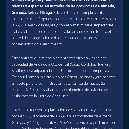
trabajos de poda y plantación de más de 5.200 arbustos,
plantas y especies en autovías de las provincias de Almería,
Granada, Jaén y Málaga.
Este contrato contempla plantar
ejemplares en márgenes, medianas y enlaces en carreteras como
la A-92, la A-92N o la A-92M y, con ello, minimizar el impacto del
tráfico sobre el medio ambiente, a la par que se mantendrá el
control de la vegetación existente con podas y tareas de
conservación y mantenimiento.
Este contrato, que se complementa con otro en vías de alta
capacidad de Andalucía Occidental (Cádiz, Córdoba, Huelva y
Sevilla), se ha adjudicado a la UTE formada por las empresas
Coralsur Mantenimiento y Molifer Construcciones y Jardines con
un coste para la administración autonómica de más de 2,8
millones (2.830.935) y abarcará 710 kilómetros de autovías de
titularidad de la Junta de Andalucía.
Los pliegos recogen la plantación de 5.215 arbustos y plantas y
poda en 249 kilómetros de la A-92 en las provincias de Almería,
Granada y Málaga, la autovía A-92N entre Guadix y el límite con