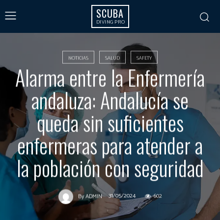
SCUBA
DIVING PRO
NOTICIAS
SALUD
SAFETY
Alarma entre la Enfermería
andaluza: Andalucía se
queda sin suficientes
enfermeras para atender a
la población con seguridad
31/05/2024
602
By
ADMIN