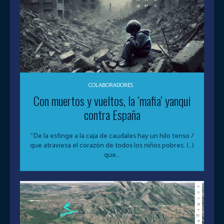
COLABORADORES
Con muertos y vueltos, la ‘mafia’ yanqui
contra España
“De la esfinge a la caja de caudales hay un hilo tenso /
que atraviesa el corazón de todos los niños pobres. (…)
que...