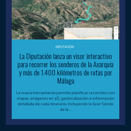
DIPUTACIÓN
La Diputación lanza un visor interactivo
para recorrer los senderos de la Axarquía
y más de 1.400 kilómetros de rutas por
Málaga
La nueva herramienta permite planificar recorridos con
mapas, imágenes en 3D, geolocalización e información
detallada de cada itinerario, incluyendo la Gran Senda
de la...