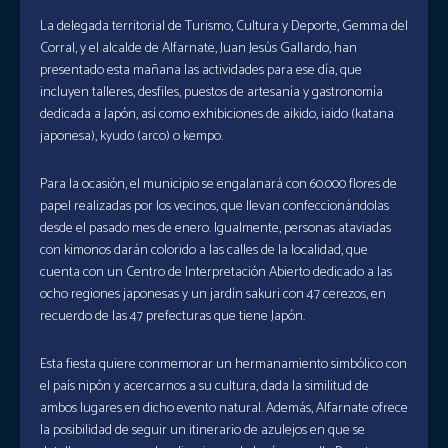
La delegada territorial de Turismo, Cultura y Deporte, Gemma del
Corral, y el alcalde de Alfarnate, Juan Jesús Gallardo, han
presentado esta mañana las actividades para ese día, que
incluyen talleres, desfiles, puestos de artesanía y gastronomía
dedicada a Japón, así como exhibiciones de aikido, iaido (katana
japonesa), kyudo (arco) o kempo.
Para la ocasión, el municipio se engalanará con 60.000 flores de
papel realizadas por los vecinos, que llevan confeccionándolas
desde el pasado mes de enero. Igualmente, personas ataviadas
con kimonos darán colorido a las calles de la localidad, que
cuenta con un Centro de Interpretación Abierto dedicado a las
ocho regiones japonesas y un jardín sakuri con 47 cerezos, en
recuerdo de las 47 prefecturas que tiene Japón.
Esta fiesta quiere conmemorar un hermanamiento simbólico con
el país nipón y acercarnos a su cultura, dada la similitud de
ambos lugares en dicho evento natural. Además, Alfarnate ofrece
la posibilidad de seguir un itinerario de azulejos en que se