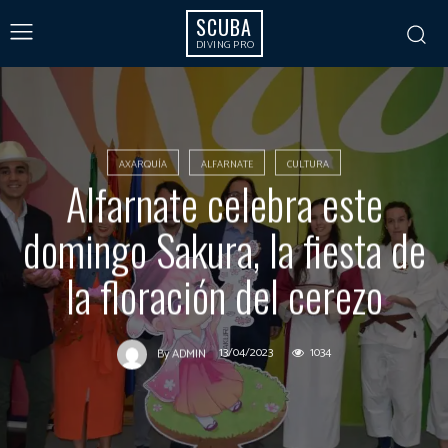
SCUBA
DIVING PRO
AXARQUÍA
ALFARNATE
CULTURA
Alfarnate celebra este
domingo Sakura, la fiesta de
la floración del cerezo
13/04/2023
1034
By
ADMIN