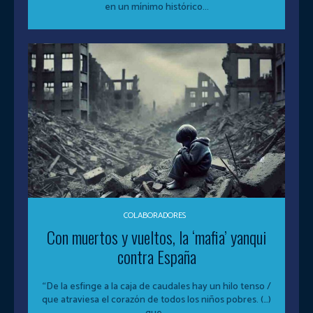
en un mínimo histórico...
COLABORADORES
Con muertos y vueltos, la ‘mafia’ yanqui
contra España
“De la esfinge a la caja de caudales hay un hilo tenso /
que atraviesa el corazón de todos los niños pobres. (…)