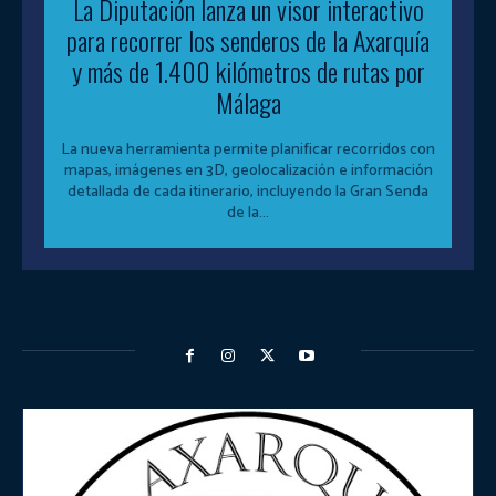
La Diputación lanza un visor interactivo
para recorrer los senderos de la Axarquía
y más de 1.400 kilómetros de rutas por
Málaga
La nueva herramienta permite planificar recorridos con
mapas, imágenes en 3D, geolocalización e información
detallada de cada itinerario, incluyendo la Gran Senda
de la...