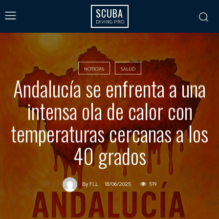
SCUBA
DIVING PRO
NOTICIAS
SALUD
Andalucía se enfrenta a una
intensa ola de calor con
temperaturas cercanas a los
40 grados
18/06/2025
519
By
FLL