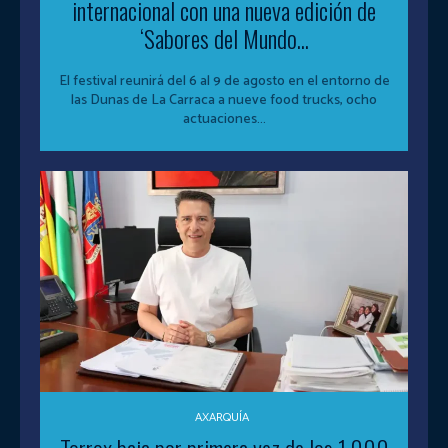
internacional con una nueva edición de
‘Sabores del Mundo...
El festival reunirá del 6 al 9 de agosto en el entorno de
las Dunas de La Carraca a nueve food trucks, ocho
actuaciones...
AXARQUÍA