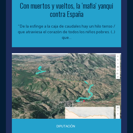
Con muertos y vueltos, la ‘mafia’ yanqui
contra España
“De la esfinge a la caja de caudales hay un hilo tenso /
que atraviesa el corazón de todos los niños pobres. (…)
que...
DIPUTACIÓN