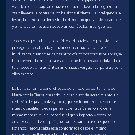
silencio, le llenas sus estómagos con tus migajas , haciéndolos
vivir de rodillas bajo amenazas de quemarlos en la hoguera si
osan llevarte la contraria, no ha sido suficiente. La inteligencia, el
tesón, la ciencia, ha demostrado el engaño que viniste a cambiar
y en el que te has acomodado sin escrúpulos ni vergüenza.
Todos esos periodistas, los satélites artificiales que pagaste para
protegerte, recabando y lanzando información, una vez
inutilizados, cuando se han sentido ofendidos por tus palabras, se
han convertido en basura espacial que ha quedado orbitando a
tu alrededor. Una auténtica amenaza, y vergüenza, para ti y para
ellos mismos.
La Luna se formó por el choque de un cuerpo del tamaño de
Marte con la Tierra, creando un gran disco de acrecimiento, un
cinturón de gases, polvo y rocas, que se fusionaron para crear
nuestro satélite. Puedes pensar que tu caída se formó de la
misma manera, que el beso fue el gran impacto, y todos los
errores cometidos después, fueron las partículas que quedaron
flotando. Pero tu caída está conformada desde el mismo