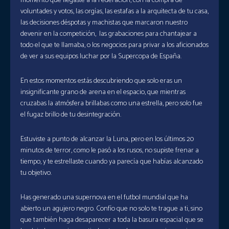
momento que llegaste a la Federación, con la compra de
voluntades y votos, las orgías, las estafas a la arquitecta de tu casa,
las decisiones déspotas y machistas que marcaron nuestro
devenir en la competición, las grabaciones para chantajear a
todo el que te llamaba, o los negocios para privar a los aficionados
de ver a sus equipos luchar por la Supercopa de España.
En estos momentos estás descubriendo que solo eras un
insignificante grano de arena en el espacio, que mientras
cruzabas la atmósfera brillabas como una estrella, pero solo fue
el fugaz brillo de tu desintegración.
Estuviste a punto de alcanzar la Luna, pero en los últimos 20
minutos de terror, como le pasó a los rusos, no supiste frenar a
tiempo, y te estrellaste cuando ya parecía que habías alcanzado
tu objetivo.
Has generado una supernova en el futbol mundial que ha
abierto un agujero negro. Confío que no solo te trague a ti, sino
que también haga desaparecer a toda la basura espacial que se