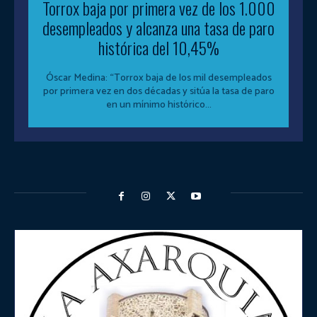
Torrox baja por primera vez de los 1.000
desempleados y alcanza una tasa de paro
histórica del 10,45%
Óscar Medina: “Torrox baja de los mil desempleados
por primera vez en dos décadas y sitúa la tasa de paro
en un mínimo histórico...