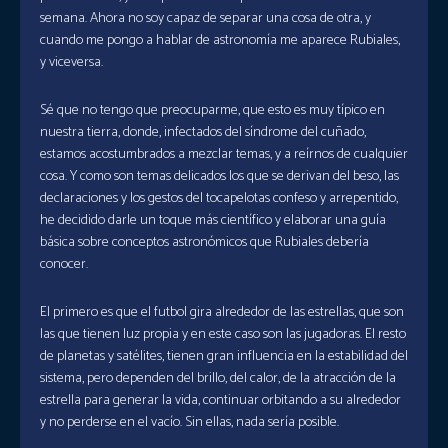
semana. Ahora no soy capaz de separar una cosa de otra, y
cuando me pongo a hablar de astronomía me aparece Rubiales,
y viceversa.
Sé que no tengo que preocuparme, que esto es muy típico en
nuestra tierra, donde, infectados del síndrome del cuñado,
estamos acostumbrados a mezclar temas, y a reírnos de cualquier
cosa. Y como son temas delicados los que se derivan del beso, las
declaraciones y los gestos del tocapelotas confeso y arrepentido,
he decidido darle un toque más científico y elaborar una guía
básica sobre conceptos astronómicos que Rubiales debería
conocer.
El primero es que el futbol gira alrededor de las estrellas, que son
las que tienen luz propia y en este caso son las jugadoras. El resto
de planetas y satélites, tienen gran influencia en la estabilidad del
sistema, pero dependen del brillo, del calor, de la atracción de la
estrella para generar la vida, continuar orbitando a su alrededor
y no perderse en el vacío. Sin ellas, nada sería posible.