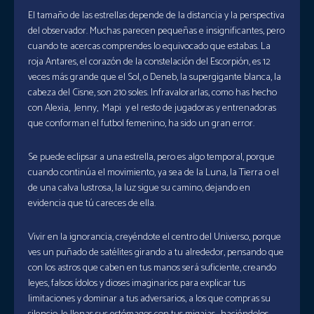
El tamaño de las estrellas depende de la distancia y la perspectiva
del observador. Muchas parecen pequeñas e insignificantes, pero
cuando te acercas comprendes lo equivocado que estabas. La
roja Antares, el corazón de la constelación del Escorpión, es 12
veces más grande que el Sol, o Deneb, la supergigante blanca, la
cabeza del Cisne, son 210 soles. Infravalorarlas, como has hecho
con Alexia, Jenny, Mapi y el resto de jugadoras y entrenadoras
que conforman el futbol femenino, ha sido un gran error.
Se puede eclipsar a una estrella, pero es algo temporal, porque
cuando continúa el movimiento, ya sea de la Luna, la Tierra o el
de una calva lustrosa, la luz sigue su camino, dejando en
evidencia que tú careces de ella.
Vivir en la ignorancia, creyéndote el centro del Universo, porque
ves un puñado de satélites girando a tu alrededor, pensando que
con los astros que caben en tus manos será suficiente, creando
leyes, falsos ídolos y dioses imaginarios para explicar tus
limitaciones y dominar a tus adversarios, a los que compras su