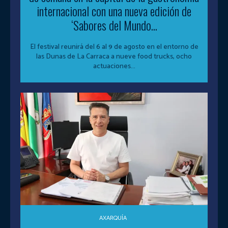
internacional con una nueva edición de
‘Sabores del Mundo...
El festival reunirá del 6 al 9 de agosto en el entorno de
las Dunas de La Carraca a nueve food trucks, ocho
actuaciones...
AXARQUÍA