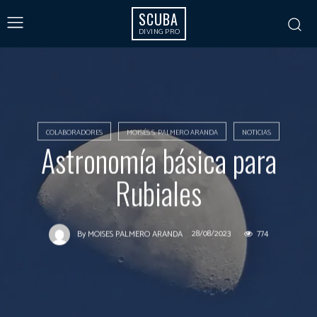
SCUBA
DIVING PRO
COLABORADORES
MOISÉS S. PALMERO ARANDA
NOTICIAS
Astronomía básica para
Rubiales
28/08/2023
774
By
MOISES PALMERO ARANDA