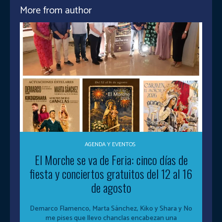
More from author
AGENDA Y EVENTOS
El Morche se va de Feria: cinco días de
fiesta y conciertos gratuitos del 12 al 16
de agosto
Demarco Flamenco, Marta Sánchez, Kiko y Shara y No
me pises que llevo chanclas encabezan una