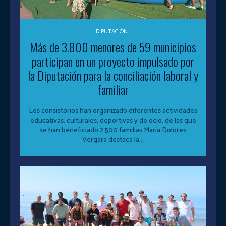
DIPUTACIÓN
Más de 3.800 menores de 59 municipios
participan en un proyecto impulsado por
la Diputación para la conciliación laboral y
familiar
Los consistorios han organizado diferentes actividades
educativas, culturales, deportivas y de ocio, de las que
se han beneficiado 2.500 familias María Dolores
Vergara destaca la...