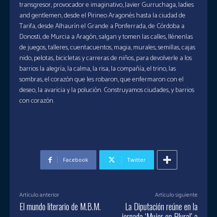
transgresor, provocador e imaginativo, Javier Gurruchaga, ladies
and gentlemen, desde el Pirineo Aragonés hasta la ciudad de
Tarifa, desde Alhaurín el Grande a Ponferrada, de Córdoba a
Donosti, de Murcia a Aragón, salgan y tomen las calles, llénenlas
de juegos, talleres, cuentacuentos, magia, murales, semillas, cajas
nido, pelotas, bicicletas y carreras de niños, para devolverle a los
barrios la alegría, la calma, la risa, la compañía, el trino, las
sombras, el corazón que les robaron, que enfermaron con el
deseo, la avaricia y la polución. Construyamos ciudades, y barrios
con corazón.
Facebook
Twitter
Artículo anterior
Artículo siguiente
El mundo literario de M.B.M.
La Diputación reúne en la
jornada ‘Mujer en Plural’ a