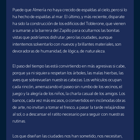
Puede que Almería no haya crecido de espaldas al cielo, pero si lo
ha hecho de espaldas al mar. El último, y más reciente, disparate
ha sido la construcción de los edificios del Toblerone, que vienen
a sumarse a la barrera del Zapillo para ocultarnos las bonitas
vistas que podríamos disfrutar, pero las ciudades, aunque
intentemos solventarlo con nuevos y brillantes materiales, son
devoradoras de humanidad, de lógica, de naturaleza.
El paso del tiempo las está convirtiendo en más agresivas si cabe,
porque ya ni siquiera respetan los árboles, las malas hierbas, las
aves que sobrevuelan nuestras cabezas. Los vehículos ocupan
cada rincón, amenazando el paseo sin rumbo de los vecinos, el
juego y la alegría de los niños, la charla casual de los amigos. Los
bancos, cada vez más escasos, o convertidos en incómodas obras
de arte, no invitan a tomar el fresco, a pasar la tarde relajándose
al sol, o a descansar el ratito necesario para seguir con nuestras
rutinas.
Los que diseñan las ciudades nos han sometido, nos necesitan,