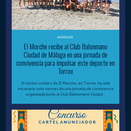
AXARQUÍA
El Morche recibe al Club Balonmano
Ciudad de Málaga en una jornada de
convivencia para impulsar este deporte en
Torrox
El núcleo costero de El Morche, en Torrox, ha sido
escenario este viernes de una jornada de convivencia
organizada junto al Club Balonmano Ciudad...