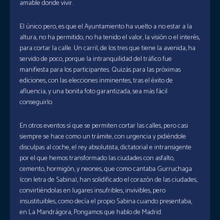
amable donde vivir.
El único pero, es que el Ayuntamiento ha vuelto a no estar a la
altura, no ha permitido, no ha tenido el valor, la visión o el interés,
para cortar la calle. Un carril, de los tres que tiene la avenida, ha
servido de poco, porque la intranquilidad del tráfico fue
manifiesta para los participantes. Quizás para las próximas
ediciones, con las elecciones inminentes, tras el éxito de
afluencia, y una bonita foto garantizada, sea más fácil
conseguirlo.
En otros eventos sí que se permiten cortar las calles, pero casi
siempre se hace como un trámite, con urgencia y pidiéndole
disculpas al coche, el rey absolutista, dictatorial e intransigente
por el que hemos transformado las ciudades con asfalto,
cemento, hormigón, y neones, que como cantaba Gurruchaga
(con letra de Sabina), han solidificado el corazón de las ciudades,
convirtiéndolas en lugares insufribles, invivibles, pero
insustituibles, como decía el propio Sabina cuando presentaba,
en La Mandrágora, Pongamos que hablo de Madrid.