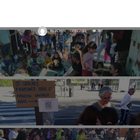
COLABORADORES
MOISÉS S. PALMERO ARANDA
NOTICIAS
Barrios con corazón
13/03/2023
867
By
ADMIN