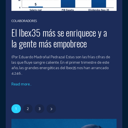
COLABORADORES
El Ibex35 más se enriquece y a
la gente más empobrece
(Por Eduardo Madroñal Pedraza) Estas son las frías cifras de
las que fluye sangre caliente. En el primer trimestre de este
año, las grandes energéticas del Ibex35 nos han arrancado
4.246...
Read more...
1
2
3