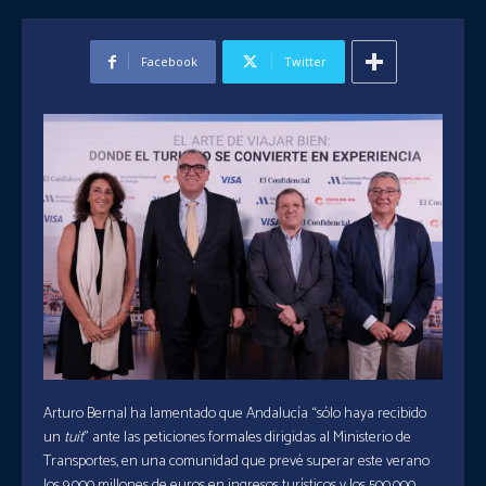
Facebook
Twitter
Arturo Bernal ha lamentado que Andalucía “sólo haya recibido
un
tuit
” ante las peticiones formales dirigidas al Ministerio de
Transportes, en una comunidad que prevé superar este verano
los 9.000 millones de euros en ingresos turísticos y los 500.000