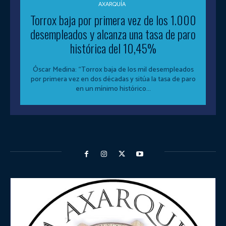
AXARQUÍA
Torrox baja por primera vez de los 1.000
desempleados y alcanza una tasa de paro
histórica del 10,45%
Óscar Medina: “Torrox baja de los mil desempleados
por primera vez en dos décadas y sitúa la tasa de paro
en un mínimo histórico...