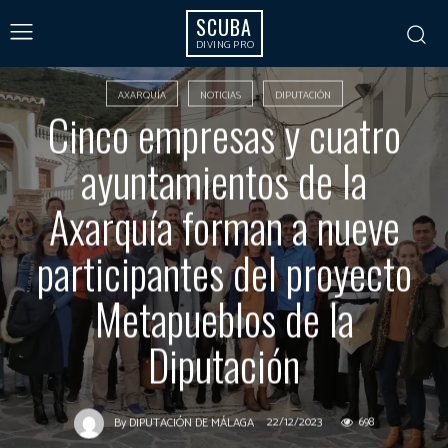
SCUBA
DIVING PRO
AXARQUÍA
NOTICIAS
DIPUTACIÓN
Cinco empresas y cuatro
ayuntamientos de la
Axarquía forman a nueve
participantes del proyecto
Metapueblos de la
Diputación
22/12/2023
698
By
DIPUTACIÓN DE MÁLAGA