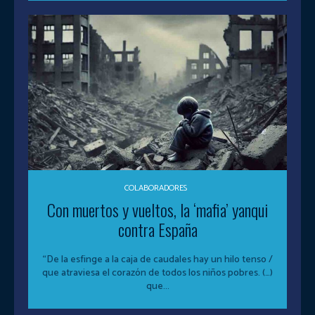
COLABORADORES
Con muertos y vueltos, la ‘mafia’ yanqui
contra España
“De la esfinge a la caja de caudales hay un hilo tenso /
que atraviesa el corazón de todos los niños pobres. (…)
que...