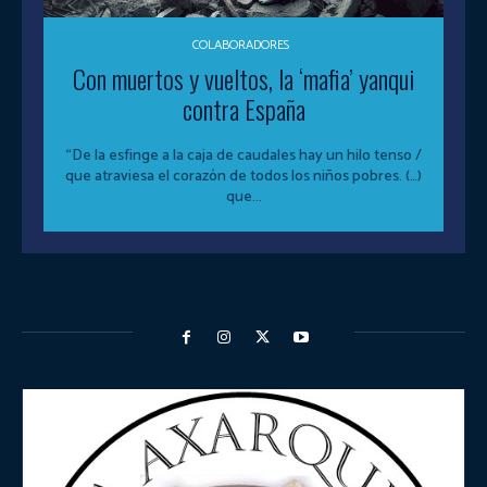
COLABORADORES
Con muertos y vueltos, la ‘mafia’ yanqui
contra España
“De la esfinge a la caja de caudales hay un hilo tenso /
que atraviesa el corazón de todos los niños pobres. (…)
que...