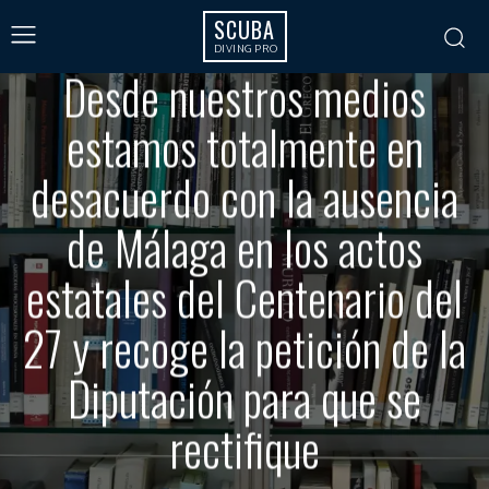
SCUBA
DIVING PRO
COLABORADORES
CULTURA
NOTICIAS
Desde nuestros medios
estamos totalmente en
desacuerdo con la ausencia
de Málaga en los actos
estatales del Centenario del
27 y recoge la petición de la
Diputación para que se
rectifique