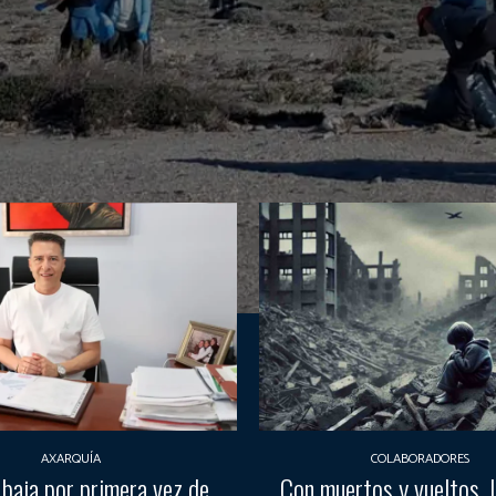
AXARQUÍA
COLABORADORES
 baja por primera vez de
Con muertos y vueltos, la