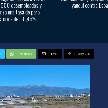
1.000 desempleados y
yanqui contra Esp
anza una tasa de paro
stórica del 10,45%
r
WhatsApp
Email
Copy URL