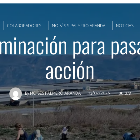
COLABORADORES
MOISÉS S. PALMERO ARANDA
NOTICIAS
minación para pasa
acción
23/02/2026
373
By
MOISES PALMERO ARANDA