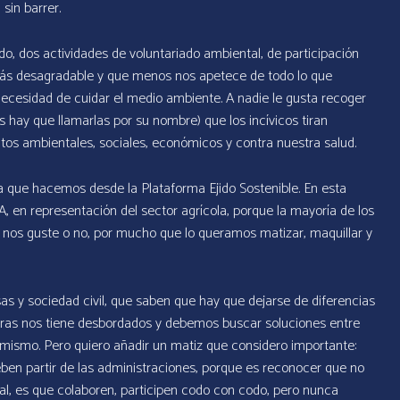
sin barrer.
o, dos actividades de voluntariado ambiental, de participación
 más desagradable y que menos nos apetece de todo lo que
necesidad de cuidar el medio ambiente. A nadie le gusta recoger
as hay que llamarlas por su nombre) que los incívicos tiran
os ambientales, sociales, económicos y contra nuestra salud.
a que hacemos desde la Plataforma Ejido Sostenible. En esta
 en representación del sector agrícola, porque la mayoría de los
d, nos guste o no, por mucho que lo queramos matizar, maquillar y
as y sociedad civil, que saben que hay que dejarse de diferencias
uras nos tiene desbordados y debemos buscar soluciones entre
lo mismo. Pero quiero añadir un matiz que considero importante:
ben partir de las administraciones, porque es reconocer que no
al, es que colaboren, participen codo con codo, pero nunca