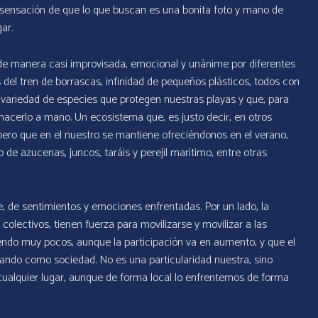
a sensación de que lo que buscan es una bonita foto y mano de
ar.
 de manera casi improvisada, emocional y unánime por diferentes
del tren de borrascas, infinidad de pequeños plásticos, todos con
 variedad de especies que protegen nuestras playas y que, para
 hacerlo a mano. Un ecosistema que, es justo decir, en otros
pero que en el nuestro se mantiene ofreciéndonos en el verano,
e azucenas, juncos, taráis y perejil marítimo, entre otras
 de sentimientos y emociones enfrentadas. Por un lado, la
s colectivos, tienen fuerza para movilizarse y movilizar a las
iendo muy pocos, aunque la participación va en aumento, y que el
ando como sociedad. No es una particularidad nuestra, sino
n cualquier lugar, aunque de forma local lo enfrentemos de forma