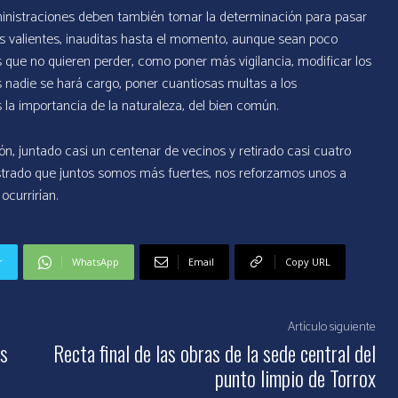
administraciones deben también tomar la determinación para pasar
das valientes, inauditas hasta el momento, aunque sean poco
s que no quieren perder, como poner más vigilancia, modificar los
 nadie se hará cargo, poner cuantiosas multas a los
la importancia de la naturaleza, del bien común.
n, juntado casi un centenar de vecinos y retirado casi cuatro
trado que juntos somos más fuertes, nos reforzamos unos a
currirían.
r
WhatsApp
Email
Copy URL
Artículo siguiente
os
Recta final de las obras de la sede central del
punto limpio de Torrox