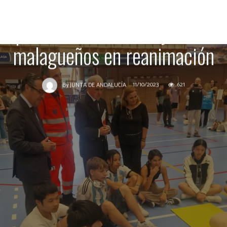
Cardiomaratón 061 en el
que entrena a 1.200 jóvenes
malagueños en reanimación
11/10/2023
621
By
JUNTA DE ANDALUCÍA