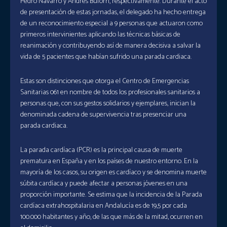
Pedro Navarro y Andrés Buforn, respectivamente. Durante el acto
de presentación de estas jornadas, el delegado ha hecho entrega
de un reconocimiento especial a 9 personas que actuaron como
primeros intervinientes aplicando las técnicas básicas de
reanimación y contribuyendo así de manera decisiva a salvar la
vida de 5 pacientes que habían sufrido una parada cardiaca.
Estas son distinciones que otorga el Centro de Emergencias
Sanitarias 061 en nombre de todos los profesionales sanitarios a
personas que, con sus gestos solidarios y ejemplares, inician la
denominada cadena de supervivencia tras presenciar una
parada cardiaca.
La parada cardíaca (PCR) es la principal causa de muerte
prematura en España y en los países de nuestro entorno. En la
mayoría de los casos, su origen es cardíaco y se denomina muerte
súbita cardíaca y puede afectar a personas jóvenes en una
proporción importante. Se estima que la incidencia de la Parada
cardíaca extrahospitalaria en Andalucía es de 19,5 por cada
100.000 habitantes y año, de las que más de la mitad, ocurren en