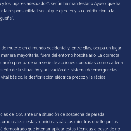
ro y los lugares adecuados”, según ha manifestado Ayuso, que ha
or la responsabilidad social que ejercen y su contribución a la
agueña”.
de muerte en el mundo occidental y, entre ellas, ocupa un lugar
 manera mayoritaria, fuera del entorno hospitalario. La correcta
aplicación precoz de una serie de acciones conocidas como cadena
miento de la situación y activación del sistema de emergencias
vital básico, la desfibrilación eléctrica precoz y la rápida
ias del 061, ante una situación de sospecha de parada
s como realizar estas maniobras básicas mientras que llegan los
á demostrado que intentar aplicar estas técnicas a pesar de no