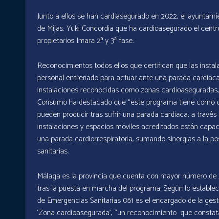
Junto a ellos se han cardiasegurado en 2022, el ayuntami
de Mijas, Yuki Concordia que ha cardioasegurado el cent
propietarios Imara 2ª y 3ª fase.
Reconocimientos todos ellos que certifican que las instal
personal entrenado para actuar ante una parada cardiaca,
instalaciones reconocidas como zonas cardioaseguradas, 
Consumo ha destacado que “este programa tiene como obje
pueden producir tras sufrir una parada cardiaca, a través 
instalaciones y espacios móviles acreditados están capa
una parada cardiorrespiratoria, sumando sinergias a la po
sanitarias.
Málaga es la provincia que cuenta con mayor número de 
tras la puesta en marcha del programa. Según lo estableci
de Emergencias Sanitarias 061 es el encargado de la gestió
‘Zona cardioasegurada’, “un reconocimiento que constata