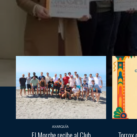
AXARQUÍA
El Morche recibe al Club
Torrox 