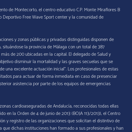
ento de Montecorto, el centro educativo C.P. Monte Miraflores B
ro Deportivo Free Wave Sport center y la comunidad de
aciones y zonas públicas y privadas distinguidas disponen de
 situándose la provincia de Málaga con un total de 387
más de 200 ubicadas en la capital. El delegado de Salud y
tivo disminuir la mortalidad y las graves secuelas que se
de una excelente actuación inicial”. Los profesionales de estas
citados para actuar de forma inmediata en caso de presenciar
sterior asistencia por parte de los equipos de emergencias
zonas cardioaseguradas de Andalucía, reconocidas todas ellas
do en la Orden de 4 de junio de 2013 (BOJA 113/2013), el Centro
n y registro de las organizaciones que solicitan el distintivo de
 que dichas instituciones han formado a sus profesionales y han