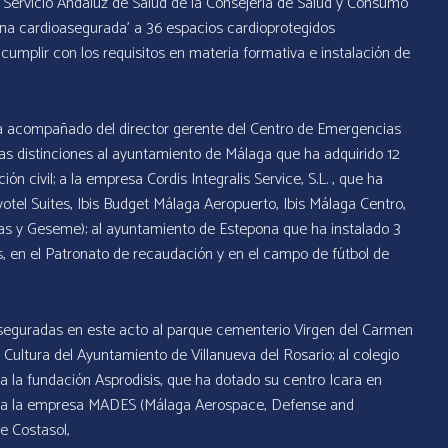
l Servicio Andaluz de Salud de la Consejería de Salud y Consumo
zona cardioasegurada’ a 36 espacios cardioprotegidos
s cumplir con los requisitos en materia formativa e instalación de
sta acompañado del director gerente del Centro de Emergencias
as distinciones al ayuntamiento de Málaga que ha adquirido 12
ón civil; a la empresa Cordis Integralis Service, S.L. , que ha
otel Suites, Ibis Budget Málaga Aeropuerto, Ibis Málaga Centro,
ijas y Geseme); al ayuntamiento de Estepona que ha instalado 3
s, en el Patronato de recaudación y en el campo de fútbol de
seguradas en este acto al parque cementerio Virgen del Carmen
a Cultura del Ayuntamiento de Villanueva del Rosario; al colegio
 a la fundación Asprodisis, que ha dotado su centro Icara en
), a la empresa MADES (Málaga Aerospace, Defense and
e Costasol,