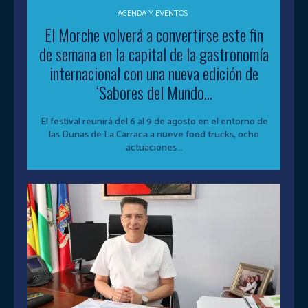
AGENDA Y EVENTOS
El Morche volverá a convertirse este fin
de semana en la capital de la gastronomía
internacional con una nueva edición de
‘Sabores del Mundo...
El festival reunirá del 6 al 9 de agosto en el entorno de
las Dunas de La Carraca a nueve food trucks, ocho
actuaciones...