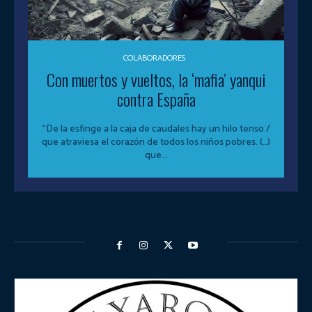
COLABORADORES
Con muertos y vueltos, la ‘mafia’ yanqui
contra España
“De la esfinge a la caja de caudales hay un hilo tenso /
que atraviesa el corazón de todos los niños pobres. (…)
que...