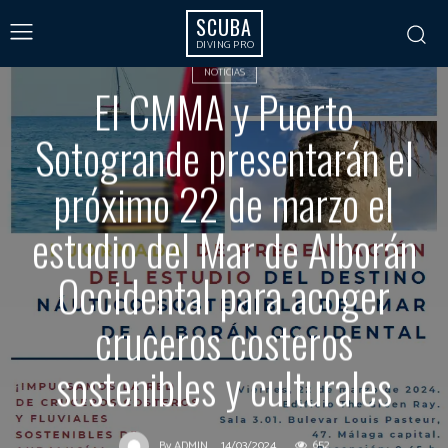
SCUBA
DIVING PRO
NOTICIAS
El CMMA y Puerto
Sotogrande presentarán el
próximo 22 de marzo el
estudio del Mar de Alborán
Occidental para acoger
cruceros costeros
sostenibles y culturales
14/03/2024
652
By
ADMIN