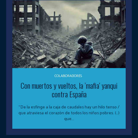
COLABORADORES
Con muertos y vueltos, la ‘mafia’ yanqui
contra España
“De la esfinge a la caja de caudales hay un hilo tenso /
que atraviesa el corazón de todos los niños pobres. (…)
que...