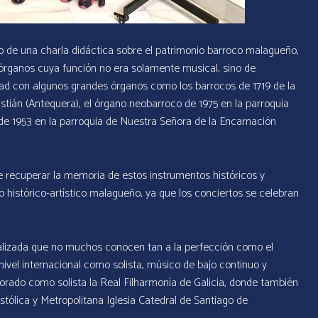
o de una charla didáctica sobre el patrimonio barroco malagueño,
órganos cuya función no era solamente musical, sino de
dad con algunos grandes órganos como los barrocos de 1719 de la
stián (Antequera), el órgano neobarroco de 1975 en la parroquia
de 1953 en la parroquia de Nuestra Señora de la Encarnación
one recuperar la memoria de estos instrumentos históricos y
o histórico-artístico malagueño, ya que los conciertos se celebran
ializada que no muchos conocen tan a la perfección como el
ivel internacional como solista, músico de bajo continuo y
orado como solista la Real Filharmonía de Galicia, donde también
ostólica y Metropolitana Iglesia Catedral de Santiago de