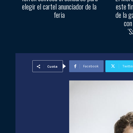
elegir el cartel anunciador de la
este fi
feria
de la g
con
‘S
Facebook
Twitte
Cuota