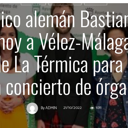
AXARQUÍA
VÉLEZ MÁLAGA
CULTURA
ico alemán Bastia
 hoy a Vélez-Málaga
e La Térmica para 
 concierto de órg
21/10/2022
1011
By
ADMIN