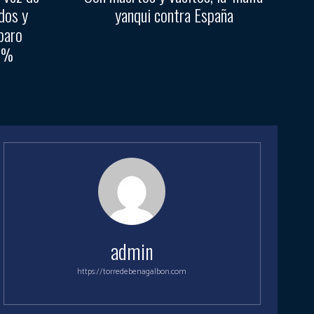
dos y
yanqui contra España
paro
45%
admin
https://torredebenagalbon.com