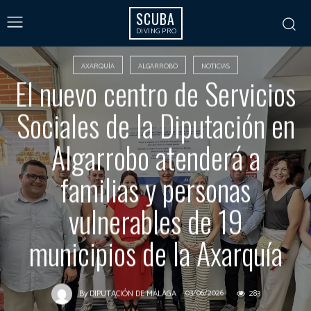
SCUBA
DIVING PRO
AXARQUÍA
ALGARROBO
NOTICIAS
El nuevo centro de Servicios
Sociales de la Diputación en
Algarrobo atenderá a
familias y personas
vulnerables de 19
municipios de la Axarquía
03/06/2026
283
By
DIPUTACIÓN DE MÁLAGA