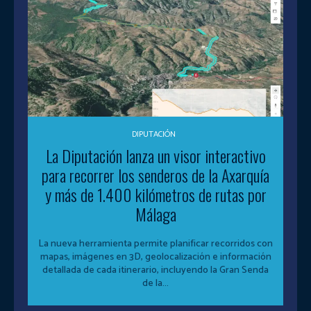
DIPUTACIÓN
La Diputación lanza un visor interactivo
para recorrer los senderos de la Axarquía
y más de 1.400 kilómetros de rutas por
Málaga
La nueva herramienta permite planificar recorridos con
mapas, imágenes en 3D, geolocalización e información
detallada de cada itinerario, incluyendo la Gran Senda
de la...