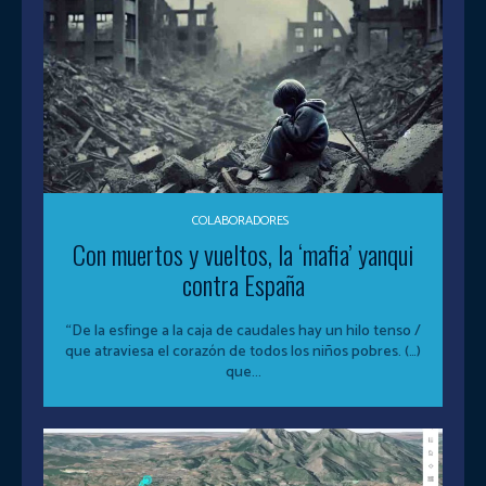
COLABORADORES
Con muertos y vueltos, la ‘mafia’ yanqui
contra España
“De la esfinge a la caja de caudales hay un hilo tenso /
que atraviesa el corazón de todos los niños pobres. (…)
que...