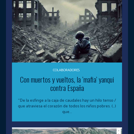
COLABORADORES
Con muertos y vueltos, la ‘mafia’ yanqui
contra España
“De la esfinge a la caja de caudales hay un hilo tenso /
que atraviesa el corazón de todos los niños pobres. (…)
que...