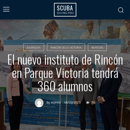
SCUBA
DIVING PRO
AXARQUÍA
RINCÓN DE LA VICTORIA
NOTICIAS
El nuevo instituto de Rincón
en Parque Victoria tendrá
360 alumnos
06/03/2023
713
By
ADMIN