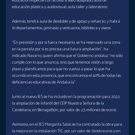
educación especial con acceso a aseo adaptado, aula de
educación plástica y audiovisual, aula taller y laboratorio.
Además, tendrá aula de desdoble y de apoyo y refuerzo, y habrá
10 departamentos, gimnasio y vestuarios, biblioteca y aseos.
“En previsión y por si fuera necesario, se ha reservado una zona
en la parcela por si es precisa una futura ampliación”, ha
indicado Navarro, quien afirma que el Gobierno andaluz “no sólo
cumple con lo que anuncia, sino que tenemos visión a largo
plazo y planificamos para que no vuelva a pasar lo que ha
ocurrido en esta provincia, que encontramos el 40% de todas las
deficiencias educativas de Andalucía”.
Junto al nuevo IES se ha incluido en la programación para 2023
la ampliación de Infantil del CEIP Nuestra Señora de la
Candelaria, en Benagalbón, por valor de 2,5 millones de euros.
Asimismo, en el IES Margarita Salas se ha contratado la obra para
la mejora en la instalación TIC, por un valor de 79.000 euros y en