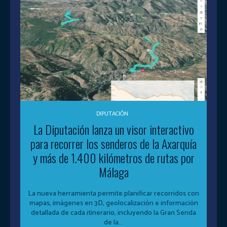
DIPUTACIÓN
La Diputación lanza un visor interactivo
para recorrer los senderos de la Axarquía
y más de 1.400 kilómetros de rutas por
Málaga
La nueva herramienta permite planificar recorridos con
mapas, imágenes en 3D, geolocalización e información
detallada de cada itinerario, incluyendo la Gran Senda
de la...