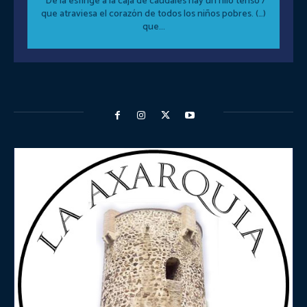
“De la esfinge a la caja de caudales hay un hilo tenso /
que atraviesa el corazón de todos los niños pobres. (…)
que...