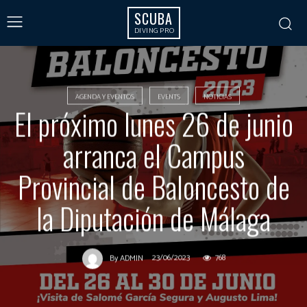
SCUBA
DIVING PRO
AGENDA Y EVENTOS
EVENTS
NOTICIAS
El próximo lunes 26 de junio
arranca el Campus
Provincial de Baloncesto de
la Diputación de Málaga
23/06/2023
768
By
ADMIN