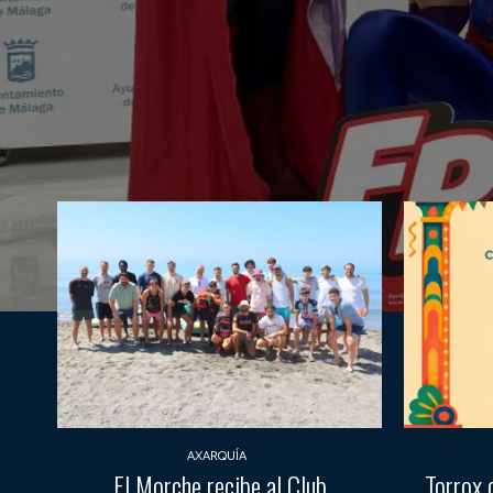
AXARQUÍA
El Morche recibe al Club
Torrox 