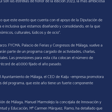
ul son las estrellas de honor de la edición 2023, la más ambiciosa
do que este evento que cuenta con el apoyo de la Diputación de
 e inclusiva que estamos diseñando y consolidando, en la que
micos, culturales, lúdicos y de ocio”.
rzo. FYCMA, Palacio de Ferias y Congresos de Málaga, vuelve a
marán parte de un programa cargado de actividades, charlas,
ales. Las previsiones para esta cita colocan el número de
 récord de 40.000 fijado el año pasado.
el Ayuntamiento de Málaga, el CEO de Kaiju –empresa promotora
s del programa, que este año tiene un fuerte componente
ón de Málaga, Manuel Marmolejo; la concejala de Innovación y
uventud y Educación, Mª Carmen Márquez, Ramo, ha detallado que