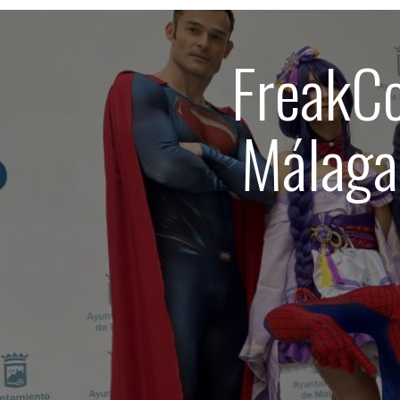
FreakCo
Málaga 