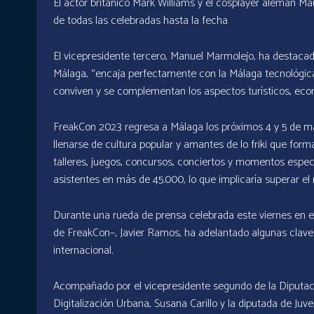
El actor británico Mark Williams y el cosplayer alemán Ma
de todas las celebradas hasta la fecha
El vicepresidente tercero, Manuel Marmolejo, ha destaca
Málaga, “encaja perfectamente con la Málaga tecnológica
conviven y se complementan los aspectos turísticos, econó
FreakCon 2023 regresa a Málaga los próximos 4 y 5 de ma
llenarse de cultura popular y amantes de lo friki que for
talleres, juegos, concursos, conciertos y momentos especi
asistentes en más de 45.000, lo que implicaría superar el
Durante una rueda de prensa celebrada este viernes en 
de FreakCon–, Javier Ramos, ha adelantado algunas clave
internacional.
Acompañado por el vicepresidente segundo de la Diputaci
Digitalización Urbana, Susana Carillo y la diputada de J