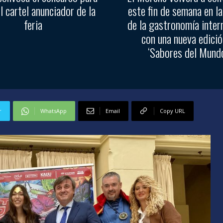
el cartel anunciador de la
este fin de semana en la
feria
de la gastronomía inter
con una nueva edició
‘Sabores del Mundo
r
WhatsApp
Email
Copy URL