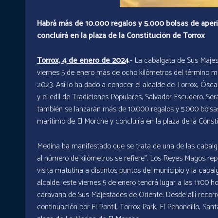
Habrá más de 10.000 regalos y 5.000 bolsas de aperi
concluirá en la plaza de la Constitución de Torrox
Torrox, 4 de enero de 2024
.- La cabalgata de Sus Maje
viernes 5 de enero más de ocho kilómetros del término mu
2023. Así lo ha dado a conocer el alcalde de Torrox, Ósca
y el edil de Tradiciones Populares, Salvador Escudero. Se
también se lanzarán más de 10.000 regalos y 5.000 bolsas
marítimo de El Morche y concluirá en la plaza de la Consti
Medina ha manifestado que se trata de una de las cabal
al número de kilómetros se refiere”. Los Reyes Magos rep
visita matutina a distintos puntos del municipio y la cabal
alcalde, este viernes 5 de enero tendrá lugar a las 11:00 
caravana de Sus Majestades de Oriente. Desde allí recorre
continuación por El Pontil, Torrox Park, El Peñoncillo, Sant