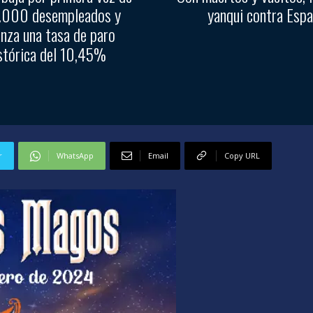
1.000 desempleados y
yanqui contra Esp
anza una tasa de paro
stórica del 10,45%
r
WhatsApp
Email
Copy URL