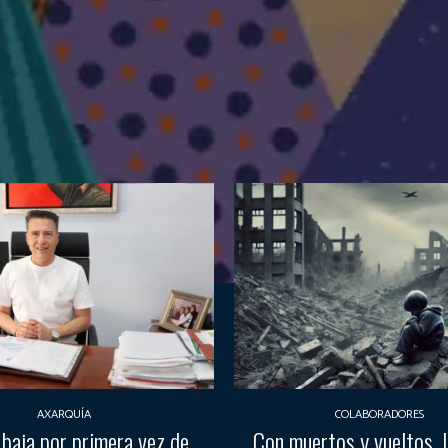
AXARQUÍA
COLABORADORES
 baja por primera vez de
Con muertos y vueltos, la