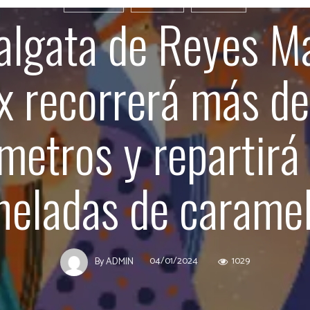
AXARQUÍA
TORROX
CULTURA
algata de Reyes M
x recorrerá más d
metros y repartirá
neladas de carame
04/01/2024
1029
By
ADMIN