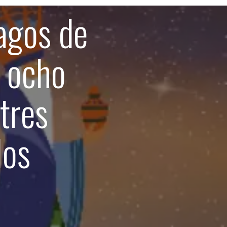
agos de
e ocho
 tres
los