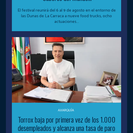
El festival reunirá del 6 al 9 de agosto en el entorno de
las Dunas de La Carraca a nueve food trucks, ocho
actuaciones...
AXARQUÍA
Torrox baja por primera vez de los 1.000
desempleados y alcanza una tasa de paro