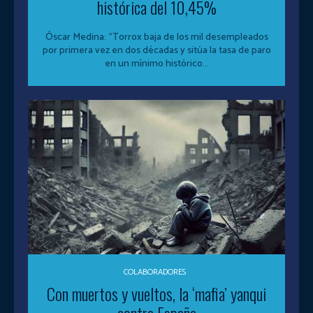
histórica del 10,45%
Óscar Medina: “Torrox baja de los mil desempleados
por primera vez en dos décadas y sitúa la tasa de paro
en un mínimo histórico...
COLABORADORES
Con muertos y vueltos, la ‘mafia’ yanqui
contra España