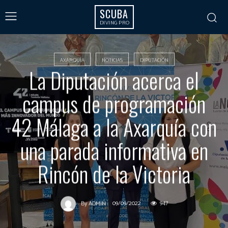
SCUBA
DIVING PRO
AXARQUÍA
NOTICIAS
DIPUTACIÓN
La Diputación acerca el
campus de programación
42 Málaga a la Axarquía con
una parada informativa en
Rincón de la Victoria
09/09/2022
947
By
ADMIN