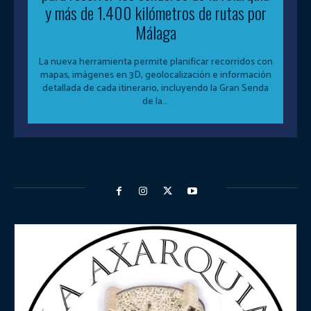
y más de 1.400 kilómetros de rutas por
Málaga
La nueva herramienta permite planificar recorridos con
mapas, imágenes en 3D, geolocalización e información
detallada de cada itinerario, incluyendo la Gran Senda
de la...