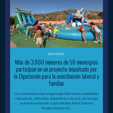
DIPUTACIÓN
Más de 3.800 menores de 59 municipios
participan en un proyecto impulsado por
la Diputación para la conciliación laboral y
familiar
Los consistorios han organizado diferentes actividades
educativas, culturales, deportivas y de ocio, de las que
se han beneficiado 2.500 familias María Dolores
Vergara destaca la...