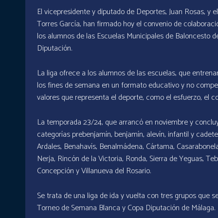
El vicepresidente y diputado de Deportes, Juan Rosas, y 
Torres García, han firmado hoy el convenio de colaboraci
los alumnos de las Escuelas Municipales de Baloncesto de
Diputación.
La liga ofrece a los alumnos de las escuelas, que entrenan
los fines de semana en un formato educativo y no competit
valores que representa el deporte, como el esfuerzo, el 
La temporada 23/24, que arrancó en noviembre y concluye
categorías prebenjamín, benjamín, alevín, infantil y cade
Ardales, Benahavís, Benalmádena, Cártama, Casarabonela, 
Nerja, Rincón de la Victoria, Ronda, Sierra de Yeguas, Teb
Concepción y Villanueva del Rosario.
Se trata de una liga de ida y vuelta con tres grupos que 
Torneo de Semana Blanca y Copa Diputación de Málaga.