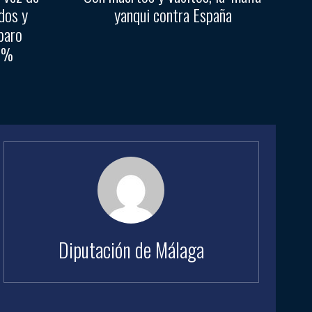
dos y
yanqui contra España
paro
45%
Diputación de Málaga