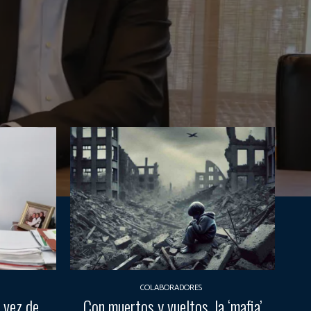
COLABORADORES
 vez de
Con muertos y vueltos, la ‘mafia’