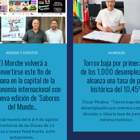
AGENDA Y EVENTOS
AXARQUÍA
El Morche volverá a
Torrox baja por primer
nvertirse este fin de
de los 1.000 desemple
ana en la capital de la
alcanza una tasa de 
onomía internacional con
histórica del 10,4
ueva edición de ‘Sabores
Óscar Medina: “Torrox baja de 
del Mundo...
desempleados por primera vez
décadas y sitúa la tasa de par
ival reunirá del 6 al 9 de agosto
mínimo histórico...
l entorno de las Dunas de La
aca a nueve food trucks, ocho
actuaciones...