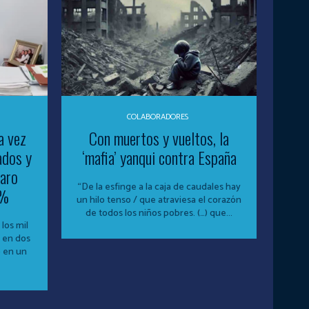
COLABORADORES
a vez
Con muertos y vueltos, la
ados y
‘mafia’ yanqui contra España
paro
“De la esfinge a la caja de caudales hay
5%
un hilo tenso / que atraviesa el corazón
de todos los niños pobres. (…) que...
los mil
 en dos
o en un