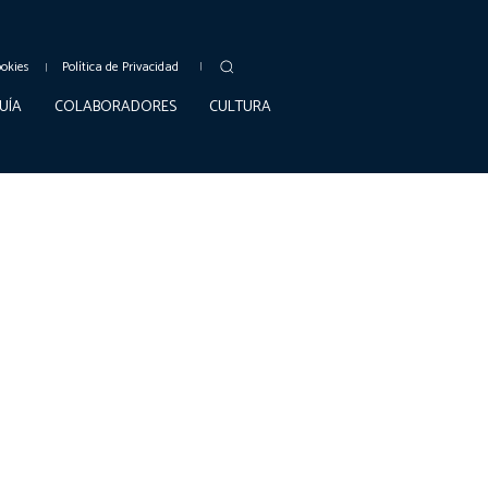
ookies
Política de Privacidad
UÍA
COLABORADORES
CULTURA
NOTICIAS
DEPORTES
BALONCESTO