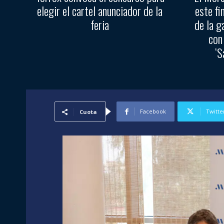
elegir el cartel anunciador de la
este fi
feria
de la g
con
‘S
Facebook
Twitte
Cuota