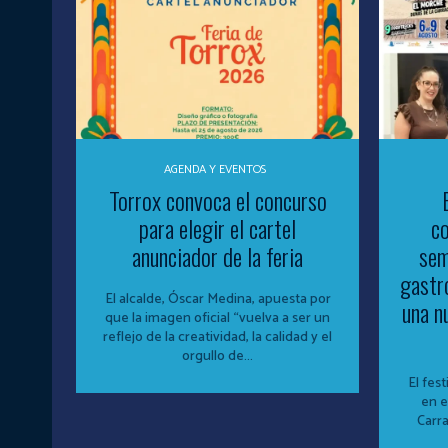
AGENDA Y EVENTOS
Torrox convoca el concurso
para elegir el cartel
co
anunciador de la feria
sem
gastr
El alcalde, Óscar Medina, apuesta por
una n
que la imagen oficial “vuelva a ser un
reflejo de la creatividad, la calidad y el
orgullo de...
El fest
en e
Carr