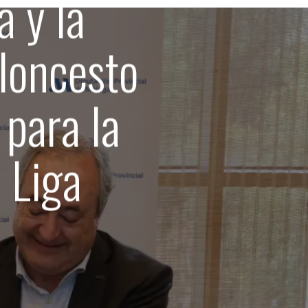
a y la
loncesto
 para la
 Liga