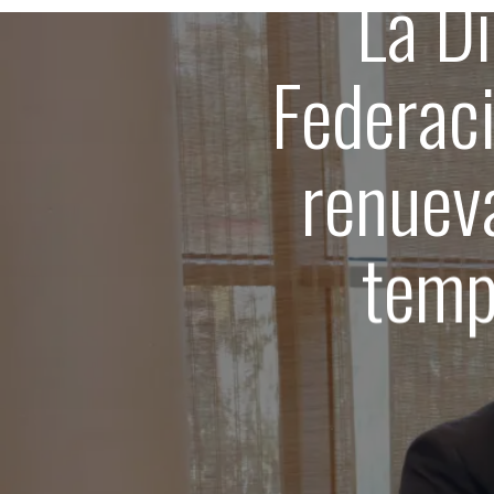
La Di
Federac
renueva
temp