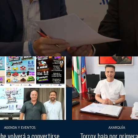
AGENDA Y EVENTOS
AXARQUÍA
he volverá a convertirse
Torrox baja por primera