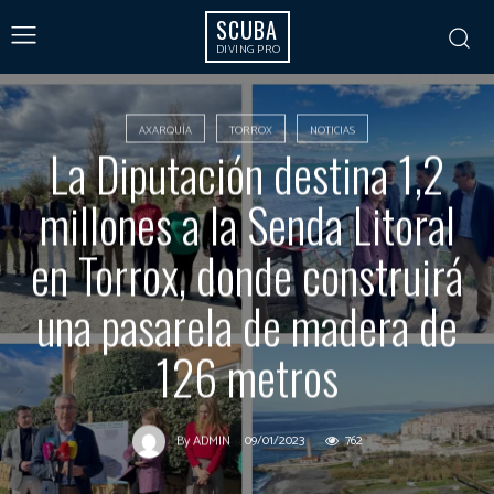
SCUBA
DIVING PRO
AXARQUÍA
TORROX
NOTICIAS
La Diputación destina 1,2
millones a la Senda Litoral
en Torrox, donde construirá
una pasarela de madera de
126 metros
09/01/2023
762
By
ADMIN