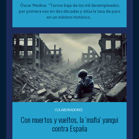
Óscar Medina: “Torrox baja de los mil desempleados
por primera vez en dos décadas y sitúa la tasa de paro
en un mínimo histórico...
COLABORADORES
Con muertos y vueltos, la ‘mafia’ yanqui
contra España