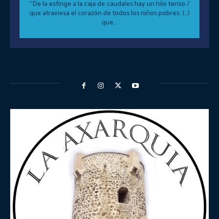
“De la esfinge a la caja de caudales hay un hilo tenso /
que atraviesa el corazón de todos los niños pobres. (…)
que...