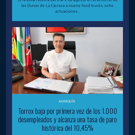
El festival reunirá del 6 al 9 de agosto en el entorno de
las Dunas de La Carraca a nueve food trucks, ocho
actuaciones...
AXARQUÍA
Torrox baja por primera vez de los 1.000
desempleados y alcanza una tasa de paro
histórica del 10,45%