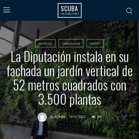
SCUBA
DIVING PRO
NOTICIAS
DIPUTACIÓN
SAFETY
La Diputación instala en su
fachada un jardín vertical de
52 metros cuadrados con
3.500 plantas
13/12/2022
810
By
ADMIN