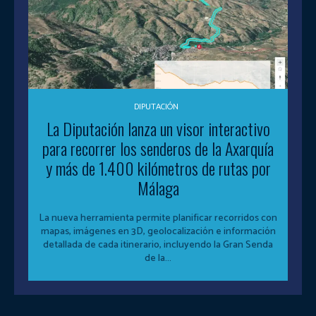
DIPUTACIÓN
La Diputación lanza un visor interactivo
para recorrer los senderos de la Axarquía
y más de 1.400 kilómetros de rutas por
Málaga
La nueva herramienta permite planificar recorridos con
mapas, imágenes en 3D, geolocalización e información
detallada de cada itinerario, incluyendo la Gran Senda
de la...