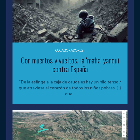
COLABORADORES
Con muertos y vueltos, la ‘mafia’ yanqui
contra España
“De la esfinge a la caja de caudales hay un hilo tenso /
que atraviesa el corazón de todos los niños pobres. (…)
que...