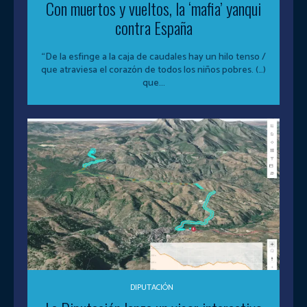
Con muertos y vueltos, la ‘mafia’ yanqui
contra España
“De la esfinge a la caja de caudales hay un hilo tenso /
que atraviesa el corazón de todos los niños pobres. (…)
que...
DIPUTACIÓN