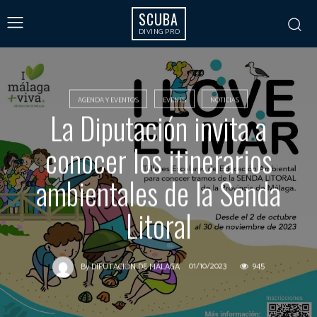
SCUBA
DIVING PRO
AGENDA Y EVENTOS
EVENTS
NOTICIAS
La Diputación invita a
conocer los itinerarios
ambientales de la Senda
Litoral
01/10/2023
945
By
DIPUTACIÓN DE MÁLAGA