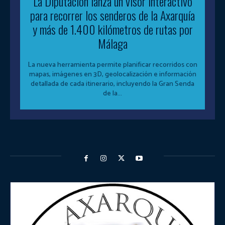
La Diputación lanza un visor interactivo
para recorrer los senderos de la Axarquía
y más de 1.400 kilómetros de rutas por
Málaga
La nueva herramienta permite planificar recorridos con
mapas, imágenes en 3D, geolocalización e información
detallada de cada itinerario, incluyendo la Gran Senda
de la...