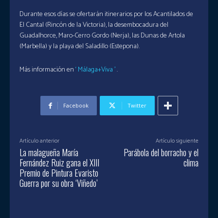
Durante esos días se ofertarán itinerarios por los Acantilados de
El Cantal (Rincón de la Victoria), la desembocadura del
Guadalhorce, Maro-Cerro Gordo (Nerja), las Dunas de Artola
(Marbella) y la playa del Saladillo (Estepona).
Más información en
‘
Málaga+Viva
’
.
Facebook
Twitter
Artículo anterior
Artículo siguiente
La malagueña María
Parábola del borracho y el
Fernández Ruiz gana el XIII
clima
Premio de Pintura Evaristo
Guerra por su obra ‘Viñedo’