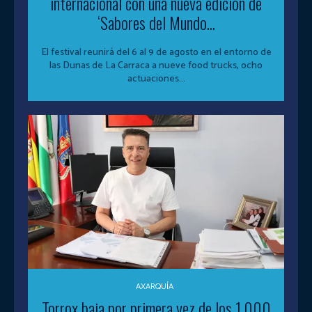
internacional con una nueva edición de
‘Sabores del Mundo...
El festival reunirá del 6 al 9 de agosto en el entorno de
las Dunas de La Carraca a nueve food trucks, ocho
actuaciones...
AXARQUÍA
Torrox baja por primera vez de los 1.000