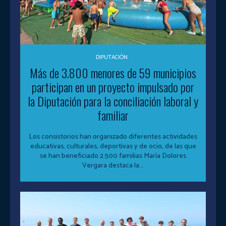
DIPUTACIÓN
Más de 3.800 menores de 59 municipios
participan en un proyecto impulsado por
la Diputación para la conciliación laboral y
familiar
Los consistorios han organizado diferentes actividades
educativas, culturales, deportivas y de ocio, de las que
se han beneficiado 2.500 familias María Dolores
Vergara destaca la...