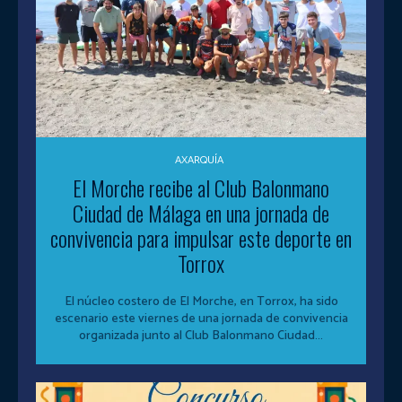
AXARQUÍA
El Morche recibe al Club Balonmano
Ciudad de Málaga en una jornada de
convivencia para impulsar este deporte en
Torrox
El núcleo costero de El Morche, en Torrox, ha sido
escenario este viernes de una jornada de convivencia
organizada junto al Club Balonmano Ciudad...