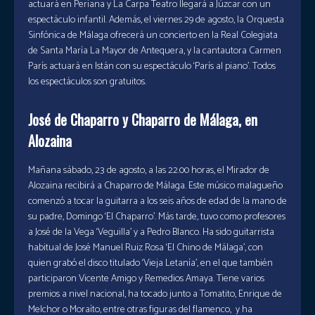
actuará en Periana y La Carpa Teatro llegará a Júzcar con un
espectáculo infantil. Además, el viernes 29 de agosto, la Orquesta
Sinfónica de Málaga ofrecerá un concierto en la Real Colegiata
de Santa María La Mayor de Antequera, y la cantautora Carmen
París actuará en Istán con su espectáculo ‘París al piano’. Todos
los espectáculos son gratuitos.
José de Chaparro y Chaparro de Málaga, en
Alozaina
Mañana sábado, 23 de agosto, a las 22.00 horas, el Mirador de
Alozaina recibirá a Chaparro de Málaga. Este músico malagueño
comenzó a tocar la guitarra a los seis años de edad de la mano de
su padre, Domingo ‘El Chaparro’. Más tarde, tuvo como profesores
a José de la Vega ‘Veguilla’ y a Pedro Blanco. Ha sido guitarrista
habitual de José Manuel Ruiz Rosa ‘El Chino de Málaga’, con
quien grabó el disco titulado ‘Vieja Letanía’, en el que también
participaron Vicente Amigo y Remedios Amaya. Tiene varios
premios a nivel nacional, ha tocado junto a Tomatito, Enrique de
Melchor o Moraíto, entre otras figuras del flamenco, y ha