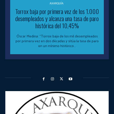
AXARQUÍA
Torrox baja por primera vez de los 1.000
desempleados y alcanza una tasa de paro
histórica del 10,45%
Óscar Medina: “Torrox baja de los mil desempleados
por primera vez en dos décadas y sitúa la tasa de paro
en un mínimo histórico...