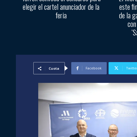
elegir el cartel anunciador de la
este fi
feria
de la g
con
‘S
Facebook
Twitte
Cuota