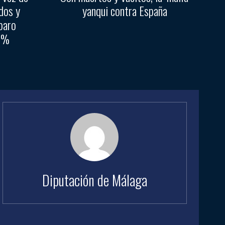
dos y
yanqui contra España
paro
45%
Diputación de Málaga