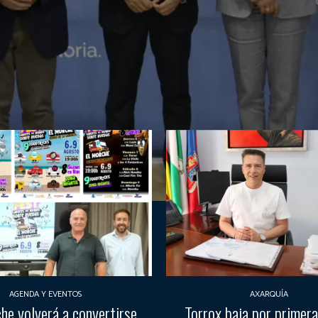
AGENDA Y EVENTOS
AXARQUÍA
he volverá a convertirse
Torrox baja por primera