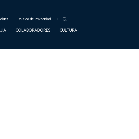
ookies
Política de Privacidad
UÍA
COLABORADORES
CULTURA
AXARQUÍA
RINCÓN DE LA VICTORIA
NOTICIAS