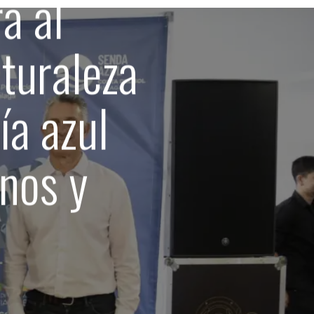
á al
turaleza
a azul
anos y