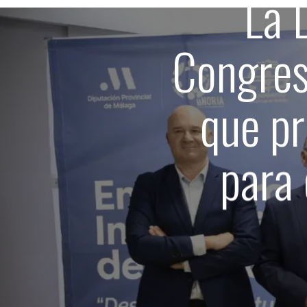
La 
Congres
que p
para 