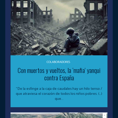
COLABORADORES
Con muertos y vueltos, la ‘mafia’ yanqui
contra España
“De la esfinge a la caja de caudales hay un hilo tenso /
que atraviesa el corazón de todos los niños pobres. (…)
que...