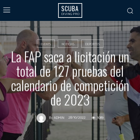
SCUBA
DIVING PRO
EVENTS
NOTICIAS
DEPORTES
La FAP saca a licitación un
total de 127 pruebas del
calendario de competición
de 2023
28/10/2022
1089
By
ADMIN