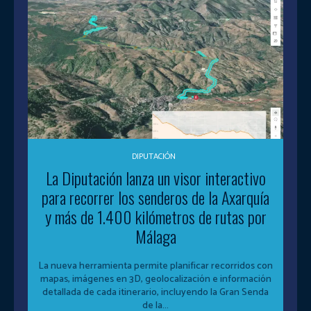
DIPUTACIÓN
La Diputación lanza un visor interactivo
para recorrer los senderos de la Axarquía
y más de 1.400 kilómetros de rutas por
Málaga
La nueva herramienta permite planificar recorridos con
mapas, imágenes en 3D, geolocalización e información
detallada de cada itinerario, incluyendo la Gran Senda
de la...