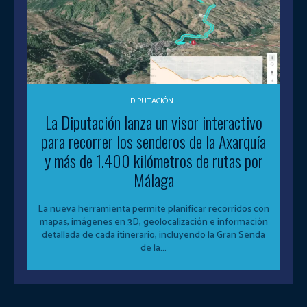
DIPUTACIÓN
La Diputación lanza un visor interactivo
para recorrer los senderos de la Axarquía
y más de 1.400 kilómetros de rutas por
Málaga
La nueva herramienta permite planificar recorridos con
mapas, imágenes en 3D, geolocalización e información
detallada de cada itinerario, incluyendo la Gran Senda
de la...