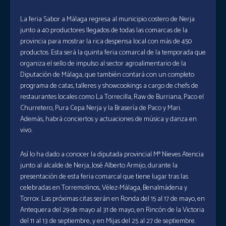
La feria Sabor a Málaga regresa al municipio costero de Nerja
junto a 40 productores llegados de todas las comarcas de la
provincia para mostrar la rica despensa local con más de 450
productos. Esta será la quinta feria comarcal de la temporada que
organiza el sello de impulso al sector agroalimentario de la
Diputación de Málaga, que también contará con un completo
programa de catas, talleres y showcookings a cargo de chefs de
restaurantes locales como La Torrecilla, Raw de Burriana, Paco el
Churretero, Pura Cepa Nerja y la Brasería de Paco y Mari.
Además, habrá conciertos y actuaciones de música y danza en
vivo.
Así lo ha dado a conocer la diputada provincial Mª Nieves Atencia
junto al alcalde de Nerja, José Alberto Armijo, durante la
presentación de esta feria comarcal que tiene lugar tras las
celebradas en Torremolinos, Vélez-Málaga, Benalmádena y
Torrox. Las próximas citas serán en Ronda del 15 al 17 de mayo, en
Antequera del 29 de mayo al 31 de mayo, en Rincón de la Victoria
del 11 al 13 de septiembre, y en Mijas del 25 al 27 de septiembre.