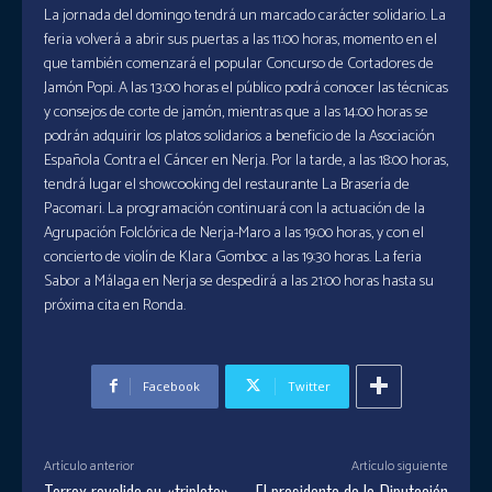
La jornada del domingo tendrá un marcado carácter solidario. La
feria volverá a abrir sus puertas a las 11:00 horas, momento en el
que también comenzará el popular Concurso de Cortadores de
Jamón Popi. A las 13:00 horas el público podrá conocer las técnicas
y consejos de corte de jamón, mientras que a las 14:00 horas se
podrán adquirir los platos solidarios a beneficio de la Asociación
Española Contra el Cáncer en Nerja. Por la tarde, a las 18:00 horas,
tendrá lugar el showcooking del restaurante La Brasería de
Pacomari. La programación continuará con la actuación de la
Agrupación Folclórica de Nerja-Maro a las 19:00 horas, y con el
concierto de violín de Klara Gomboc a las 19:30 horas. La feria
Sabor a Málaga en Nerja se despedirá a las 21:00 horas hasta su
próxima cita en Ronda.
Facebook
Twitter
Artículo anterior
Artículo siguiente
Torrox revalida su «triplete»
El presidente de la Diputación