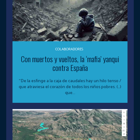
COLABORADORES
Con muertos y vueltos, la ‘mafia’ yanqui
contra España
“De la esfinge a la caja de caudales hay un hilo tenso /
que atraviesa el corazón de todos los niños pobres. (…)
que...