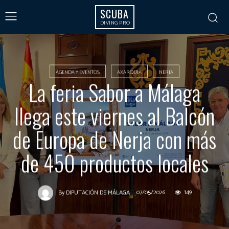
SCUBA
DIVING PRO
AGENDA Y EVENTOS
AXARQUÍA
NERJA
La feria Sabor a Málaga
llega este viernes al Balcón
de Europa de Nerja con más
de 450 productos locales
07/05/2026
149
By
DIPUTACIÓN DE MÁLAGA