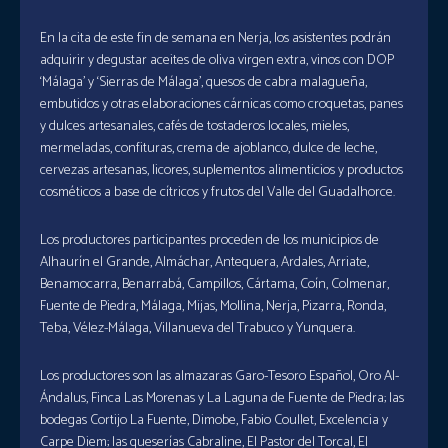
En la cita de este fin de semana en Nerja, los asistentes podrán
adquirir y degustar aceites de oliva virgen extra, vinos con DOP
‘Málaga’ y ‘Sierras de Málaga’, quesos de cabra malagueña,
embutidos y otras elaboraciones cárnicas como croquetas, panes
y dulces artesanales, cafés de tostaderos locales, mieles,
mermeladas, confituras, crema de ajoblanco, dulce de leche,
cervezas artesanas, licores, suplementos alimenticios y productos
cosméticos a base de cítricos y frutos del Valle del Guadalhorce.
Los productores participantes proceden de los municipios de
Alhaurín el Grande, Almáchar, Antequera, Ardales, Arriate,
Benamocarra, Benarrabá, Campillos, Cártama, Coín, Colmenar,
Fuente de Piedra, Málaga, Mijas, Mollina, Nerja, Pizarra, Ronda,
Teba, Vélez-Málaga, Villanueva del Trabuco y Yunquera.
Los productores son las almazaras Garo-Tesoro Español, Oro Al-
Ándalus, Finca Las Morenas y La Laguna de Fuente de Piedra; las
bodegas Cortijo La Fuente, Dimobe, Fabio Coullet, Excelencia y
Carpe Diem; las queserías Cabraline, El Pastor del Torcal, El