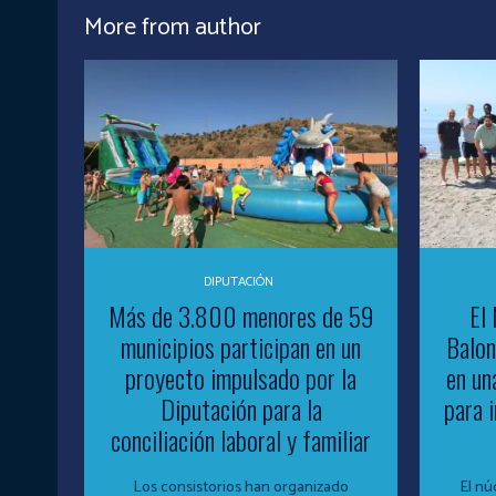
More from author
DIPUTACIÓN
Más de 3.800 menores de 59
El 
municipios participan en un
Balo
proyecto impulsado por la
en un
Diputación para la
para 
conciliación laboral y familiar
Los consistorios han organizado
El nú