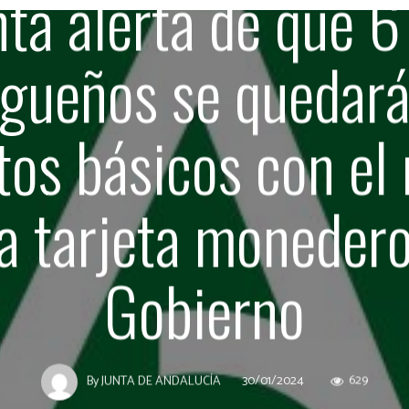
nta alerta de que 
gueños se quedará
tos básicos con el
la tarjeta monedero
Gobierno
30/01/2024
629
By
JUNTA DE ANDALUCÍA