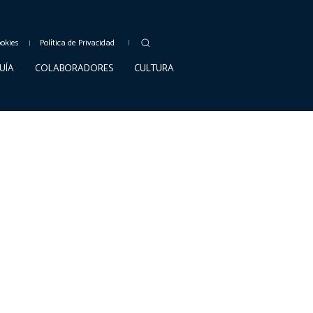
ookies
Política de Privacidad
UÍA
COLABORADORES
CULTURA
NOTICIAS
IGUALDAD
JUNTA DE ANDALUCÍA