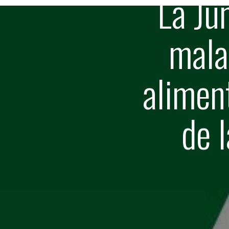
La Ju
mala
alimen
de 