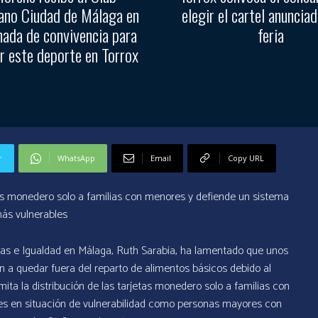
no Ciudad de Málaga en
elegir el cartel anunciad
nada de convivencia para
feria
r este deporte en Torrox
r
WhatsApp
Email
Copy URL
jetas monedero solo a familias con menores y defiende un sistema
más vulnerables
milias e Igualdad en Málaga, Ruth Sarabia, ha lamentado que unos
n a quedar fuera del reparto de alimentos básicos debido al
ta la distribución de las tarjetas monedero solo a familias con
les en situación de vulnerabilidad como personas mayores con