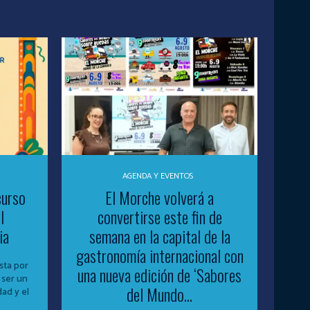
AGENDA Y EVENTOS
curso
El Morche volverá a
l
convertirse este fin de
ia
semana en la capital de la
gastronomía internacional con
sta por
una nueva edición de ‘Sabores
 ser un
del Mundo...
dad y el