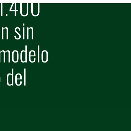
61.400
n sin
 modelo
 del