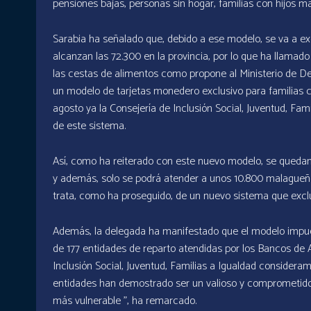
pensiones bajas, personas sin hogar, familias con hijos m
Sarabia ha señalado que, debido a ese modelo, se va a exc
alcanzan las 72.300 en la provincia, por lo que ha llamad
las cestas de alimentos como propone al Ministerio de D
un modelo de tarjetas monedero exclusivo para familias c
agosto ya la Consejería de Inclusión Social, Juventud, Fam
de este sistema.
Así, como ha reiterado con este nuevo modelo, se quedan
y además, solo se podrá atender a unos 10.800 malagueños
trata, como ha proseguido, de un nuevo sistema que excluy
Además, la delegada ha manifestado que el modelo impues
de 177 entidades de reparto atendidas por los Bancos de 
Inclusión Social, Juventud, Familias a Igualdad consider
entidades han demostrado ser un valioso y comprometido 
más vulnerable ”, ha remarcado.