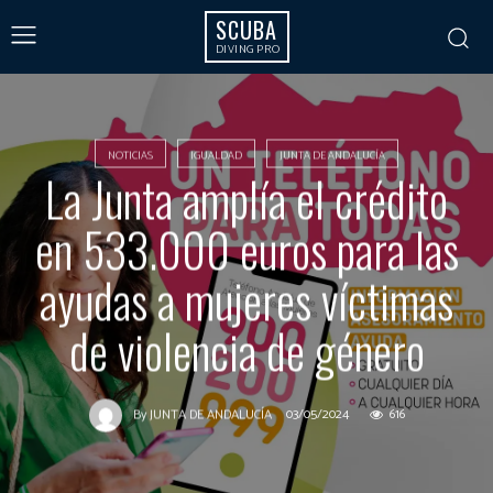
SCUBA
DIVING PRO
NOTICIAS
IGUALDAD
JUNTA DE ANDALUCÍA
La Junta amplía el crédito
en 533.000 euros para las
ayudas a mujeres víctimas
de violencia de género
03/05/2024
616
By
JUNTA DE ANDALUCÍA