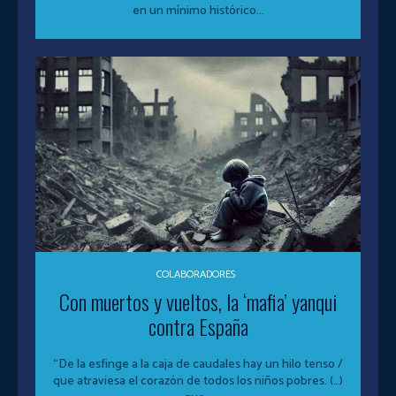
en un mínimo histórico...
COLABORADORES
Con muertos y vueltos, la ‘mafia’ yanqui
contra España
“De la esfinge a la caja de caudales hay un hilo tenso /
que atraviesa el corazón de todos los niños pobres. (…)