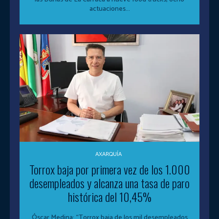
actuaciones...
AXARQUÍA
Torrox baja por primera vez de los 1.000
desempleados y alcanza una tasa de paro
histórica del 10,45%
Óscar Medina: “Torrox baja de los mil desempleados