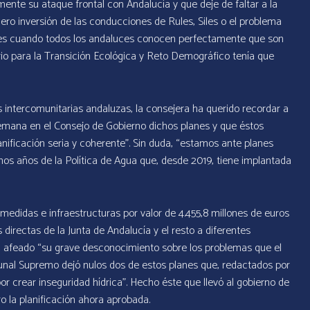
nte su ataque frontal con Andalucía y que deje de faltar a la
ero inversión de las conducciones de Rules, Siles o el problema
es cuando todos los andaluces conocen perfectamente que son
rio para la Transición Ecológica y Reto Demográfico tenía que
 intercomunitarias andaluzas, la consejera ha querido recordar a
emana en el Consejo de Gobierno dichos planes y que éstos
nificación seria y coherente”. Sin duda, “estamos ante planes
mos años de la Política de Agua que, desde 2019, tiene implantada
medidas e infraestructuras por valor de 4.455,8 millones de euros
directas de la Junta de Andalucía y el resto a diferentes
ha afeado “su grave desconocimiento sobre los problemas que el
bunal Supremo dejó nulos dos de estos planes que, redactados por
or crear inseguridad hídrica”. Hecho éste que llevó al gobierno de
o la planificación ahora aprobada.