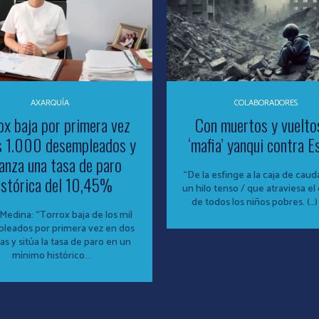
AXARQUÍA
COLABORADORES
ox baja por primera vez
Con muertos y vueltos
s 1.000 desempleados y
‘mafia’ yanqui contra E
anza una tasa de paro
“De la esfinge a la caja de caud
istórica del 10,45%
un hilo tenso / que atraviesa el
de todos los niños pobres. (…) 
Medina: “Torrox baja de los mil
leados por primera vez en dos
s y sitúa la tasa de paro en un
mínimo histórico...