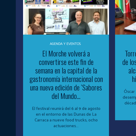
AGENDA Y EVENTOS
El Morche volverá a
Torr
convertirse este fin de
de lo
semana en la capital de la
alc
gastronomía internacional con
h
una nueva edición de ‘Sabores
Óscar 
del Mundo...
desemp
década
El festival reunirá del 6 al 9 de agosto
en el entorno de las Dunas de La
Carraca a nueve food trucks, ocho
actuaciones...