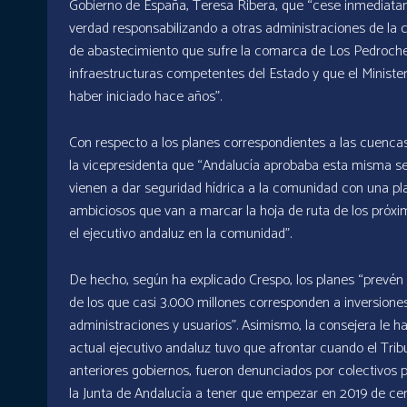
Gobierno de España, Teresa Ribera, que “cese inmediatame
verdad responsabilizando a otras administraciones de la c
de abastecimiento que sufre la comarca de Los Pedroch
infraestructuras competentes del Estado y que el Ministe
haber iniciado hace años”.
Con respecto a los planes correspondientes a las cuencas
la vicepresidenta que “Andalucía aprobaba esta misma s
vienen a dar seguridad hídrica a la comunidad con una pla
ambiciosos que van a marcar la hoja de ruta de los próxi
el ejecutivo andaluz en la comunidad”.
De hecho, según ha explicado Crespo, los planes “prevén 
de los que casi 3.000 millones corresponden a inversiones 
administraciones y usuarios”. Asimismo, la consejera le 
actual ejecutivo andaluz tuvo que afrontar cuando el Tri
anteriores gobiernos, fueron denunciados por colectivos p
la Junta de Andalucía a tener que empezar en 2019 de cer