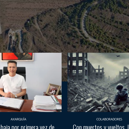
AXARQUÍA
COLABORADORES
 baja por primera vez de
Con muertos y vueltos, la