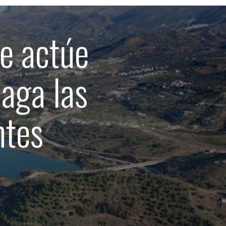
ue actúe
haga las
ntes