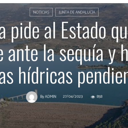
NOTICIAS
JUNTA DE ANDALUCÍA
a pide al Estado q
 ante la sequía y 
as hídricas pendie
27/04/2023
858
By
ADMIN