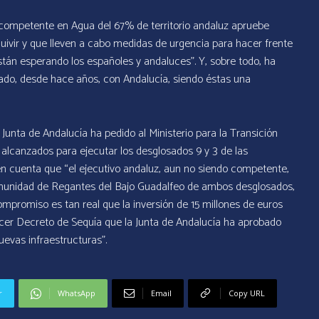
competente en Agua del 67% de territorio andaluz apruebe
ivir y que lleven a cabo medidas de urgencia para hacer frente
tán esperando los españoles y andaluces”. Y, sobre todo, ha
tado, desde hace años, con Andalucía, siendo éstas una
la Junta de Andalucía ha pedido al Ministerio para la Transición
alcanzados para ejecutar los desglosados 9 y 3 de las
en cuenta que “el ejecutivo andaluz, aun no siendo competente,
Comunidad de Regantes del Bajo Guadalfeo de ambos desglosados,
ompromiso es tan real que la inversión de 15 millones de euros
ercer Decreto de Sequía que la Junta de Andalucía ha aprobado
evas infraestructuras”.
r
WhatsApp
Email
Copy URL