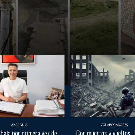
AXARQUÍA
COLABORADORES
 baja por primera vez de
Con muertos y vueltos, la