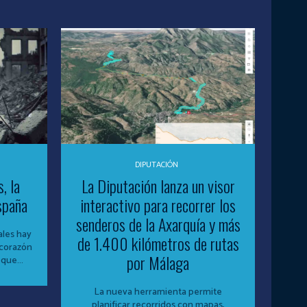
DIPUTACIÓN
, la
La Diputación lanza un visor
spaña
interactivo para recorrer los
senderos de la Axarquía y más
ales hay
de 1.400 kilómetros de rutas
 corazón
por Málaga
que...
La nueva herramienta permite
planificar recorridos con mapas,