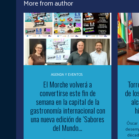
More from author
AGENDA Y EVENTOS
El Morche volverá a
Torr
convertirse este fin de
de lo
semana en la capital de la
alc
gastronomía internacional con
h
una nueva edición de ‘Sabores
Óscar 
del Mundo...
desemp
década