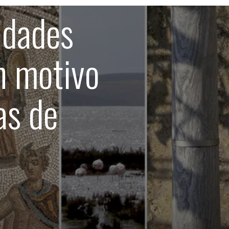
idades
n motivo
as de