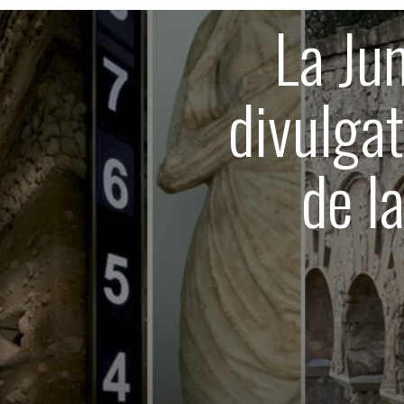
La Ju
divulga
de l