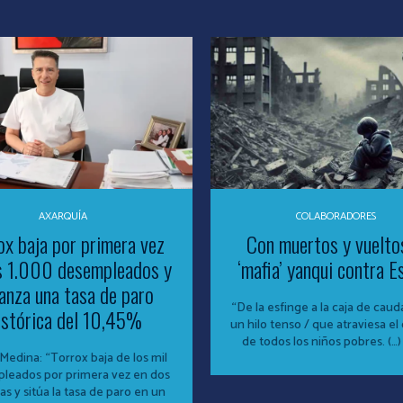
AXARQUÍA
COLABORADORES
ox baja por primera vez
Con muertos y vueltos
s 1.000 desempleados y
‘mafia’ yanqui contra E
anza una tasa de paro
“De la esfinge a la caja de caud
istórica del 10,45%
un hilo tenso / que atraviesa el
de todos los niños pobres. (…) 
Medina: “Torrox baja de los mil
leados por primera vez en dos
s y sitúa la tasa de paro en un