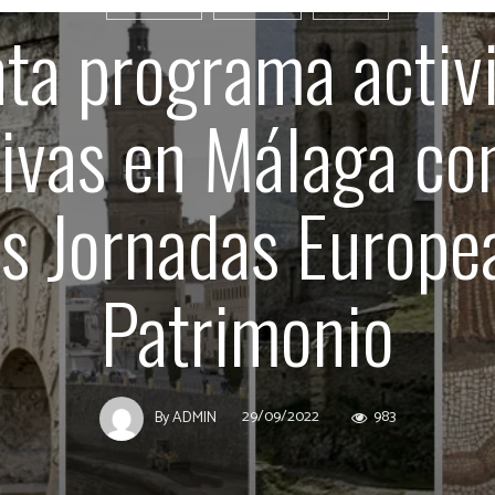
AXARQUÍA
CULTURA
EVENTS
nta programa activ
tivas en Málaga co
as Jornadas Europe
Patrimonio
29/09/2022
983
By
ADMIN