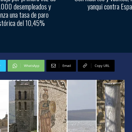
1.000 desempleados y
yanqui contra Esp
anza una tasa de paro
stórica del 10,45%
r
WhatsApp
Email
Copy URL