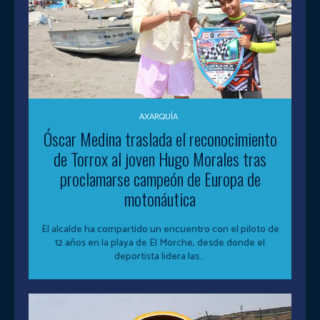
AXARQUÍA
Óscar Medina traslada el reconocimiento
de Torrox al joven Hugo Morales tras
proclamarse campeón de Europa de
motonáutica
El alcalde ha compartido un encuentro con el piloto de
12 años en la playa de El Morche, desde donde el
deportista lidera las...