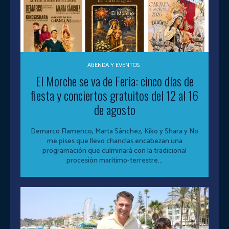
AGENDA Y EVENTOS
El Morche se va de Feria: cinco días de
fiesta y conciertos gratuitos del 12 al 16
de agosto
Demarco Flamenco, Marta Sánchez, Kiko y Shara y No
me pises que llevo chanclas encabezan una
programación que culminará con la tradicional
procesión marítimo-terrestre...