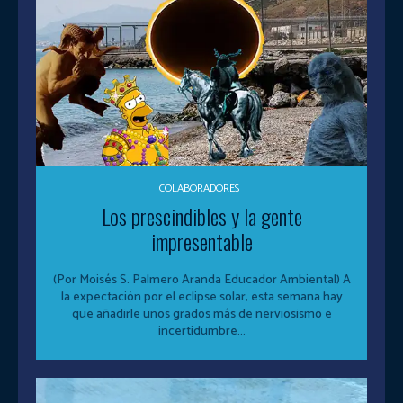
COLABORADORES
Los prescindibles y la gente
impresentable
(Por Moisés S. Palmero Aranda Educador Ambiental) A
la expectación por el eclipse solar, esta semana hay
que añadirle unos grados más de nerviosismo e
incertidumbre...