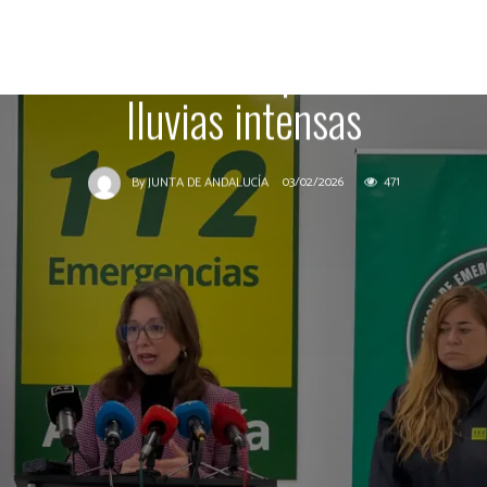
vigilancia en La Axarquía
ante el nuevo episodio de
lluvias intensas
03/02/2026
471
By
JUNTA DE ANDALUCÍA