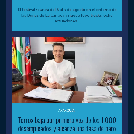
El festival reunirá del 6 al 9 de agosto en el entorno de
las Dunas de La Carraca a nueve food trucks, ocho
actuaciones...
AXARQUÍA
Torrox baja por primera vez de los 1.000
desempleados y alcanza una tasa de paro