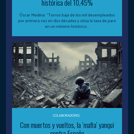
histórica del 10,45%
Óscar Medina: “Torrox baja de los mil desempleados
por primera vez en dos décadas y sitúa la tasa de paro
en un mínimo histórico...
COLABORADORES
Con muertos y vueltos, la ‘mafia’ yanqui
contra España