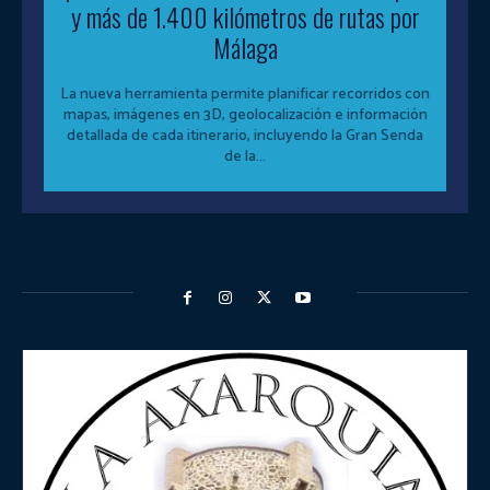
y más de 1.400 kilómetros de rutas por
Málaga
La nueva herramienta permite planificar recorridos con
mapas, imágenes en 3D, geolocalización e información
detallada de cada itinerario, incluyendo la Gran Senda
de la...