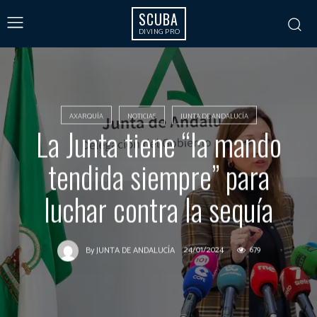
SCUBA
DIVING PRO
AXARQUÍA
NOTICIAS
JUNTA DE ANDALUCÍA
La Junta tiene “la mando
tendida siempre” para
luchar contra la sequía
24/01/2024
679
By
JUNTA DE ANDALUCÍA