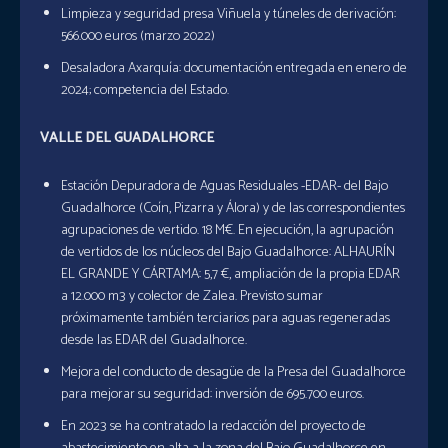
Limpieza y seguridad presa Viñuela y túneles de derivación:
566.000 euros (marzo 2022)
Desaladora Axarquía: documentación entregada en enero de
2024; competencia del Estado.
VALLE DEL GUADALHORCE
Estación Depuradora de Aguas Residuales -EDAR- del Bajo
Guadalhorce (Coín, Pizarra y Álora) y de las correspondientes
agrupaciones de vertido. 18 M€. En ejecución, la agrupación
de vertidos de los núcleos del Bajo Guadalhorce: ALHAURÍN
EL GRANDE Y CÁRTAMA: 5,7 €, ampliación de la propia EDAR
a 12.000 m3 y colector de Zalea. Previsto sumar
próximamente también terciarios para aguas regeneradas
desde las EDAR del Guadalhorce.
Mejora del conducto de desagüe de la Presa del Guadalhorce
para mejorar su seguridad: inversión de 695.700 euros.
En 2023 se ha contratado la redacción del proyecto de