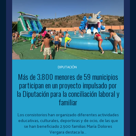
DIPUTACIÓN
Más de 3.800 menores de 59 municipios
participan en un proyecto impulsado por
la Diputación para la conciliación laboral y
familiar
Los consistorios han organizado diferentes actividades
educativas, culturales, deportivas y de ocio, de las que
se han beneficiado 2.500 familias María Dolores
Vergara destaca la...