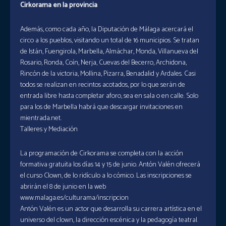
Cirkorama en la provincia
Además, como cada año, la Diputación de Málaga acercará el
circo a los pueblos, visitando un total de 16 municipios. Se tratan
de Istán, Fuengirola, Marbella, Almáchar, Monda, Villanueva del
Rosario, Ronda, Coín, Nerja, Cuevas del Becerro, Archidona,
Rincón de la victoria, Mollina, Pizarra, Benadalid y Ardales. Casi
todos se realizan en recintos acotados, por lo que serán de
entrada libre hasta completar aforo, sea en sala o en calle. Solo
para los de Marbella habrá que descargar invitaciones en
mientrada.net.
Talleres y Mediación
La programación de Cirkorama se completa con la acción
formativa gratuita los días 14 y 15 de junio. Antón Valén ofrecerá
el curso Clown, de lo ridículo a lo cómico. Las inscripciones se
abrirán el 8 de junio en la web
www.malaga.es/culturama/inscripcion
Antón Valén es un actor que desarrolla su carrera artística en el
universo del clown, la dirección escénica y la pedagogía teatral.