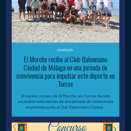
AXARQUÍA
El Morche recibe al Club Balonmano
Ciudad de Málaga en una jornada de
convivencia para impulsar este deporte en
Torrox
El núcleo costero de El Morche, en Torrox, ha sido
escenario este viernes de una jornada de convivencia
organizada junto al Club Balonmano Ciudad...