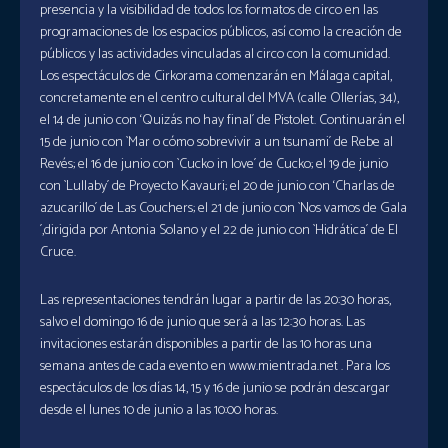
presencia y la visibilidad de todos los formatos de circo en las
programaciones de los espacios públicos, así como la creación de
públicos y las actividades vinculadas al circo con la comunidad.
Los espectáculos de Cirkorama comenzarán en Málaga capital,
concretamente en el centro cultural del MVA (calle Ollerías, 34),
el 14 de junio con ‘Quizás no hay final´ de Pistolet. Continuarán el
15 de junio con `Mar o cómo sobrevivir a un tsunami´ de Rebe al
Revés; el 16 de junio con `Cucko in love´ de Cucko; el 19 de junio
con `Lullaby´ de Proyecto Kavauri; el 20 de junio con ‘Charlas de
azucarillo´ de Las Couchers; el 21 de junio con `Nos vamos de Gala
´,dirigida por Antonia Solano y el 22 de junio con `Hidrática´ de El
Cruce.
Las representaciones tendrán lugar a partir de las 20:30 horas,
salvo el domingo 16 de junio que será a las 12:30 horas. Las
invitaciones estarán disponibles a partir de las 10 horas una
semana antes de cada evento en www.mientrada.net . Para los
espectáculos de los días 14, 15 y 16 de junio se podrán descargar
desde el lunes 10 de junio a las 10:00 horas.