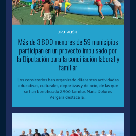
DIPUTACIÓN
Más de 3.800 menores de 59 municipios
participan en un proyecto impulsado por
la Diputación para la conciliación laboral y
familiar
Los consistorios han organizado diferentes actividades
educativas, culturales, deportivas y de ocio, de las que
se han beneficiado 2.500 familias María Dolores
Vergara destaca la...