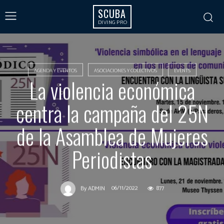
SCUBA
DIVING PRO
AGENDA Y EVENTOS
ASOCIACIONES Y COLECTIVOS
EVENTS
La violencia económica
centra la campaña del 25N
de la Asamblea de Mujeres
Periodistas
06/11/2022
877
By
ADMIN