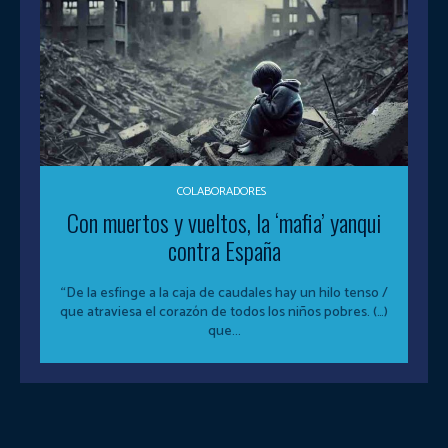
COLABORADORES
Con muertos y vueltos, la ‘mafia’ yanqui
contra España
“De la esfinge a la caja de caudales hay un hilo tenso /
que atraviesa el corazón de todos los niños pobres. (…)
que...