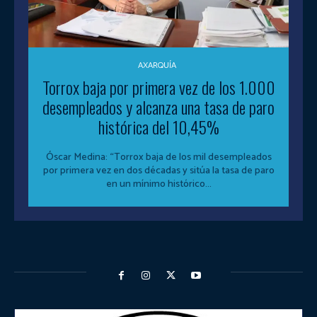
AXARQUÍA
Torrox baja por primera vez de los 1.000
desempleados y alcanza una tasa de paro
histórica del 10,45%
Óscar Medina: “Torrox baja de los mil desempleados
por primera vez en dos décadas y sitúa la tasa de paro
en un mínimo histórico...