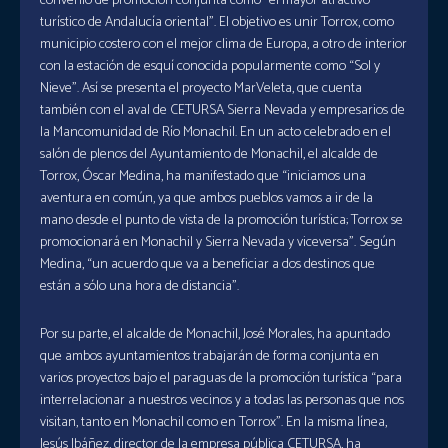
convenio de promoción conjunta como “el mayor atractivo
turístico de Andalucía oriental”. El objetivo es unir Torrox, como
municipio costero con el mejor clima de Europa, a otro de interior
con la estación de esquí conocida popularmente como “Sol y
Nieve”. Así se presenta el proyecto MarVeleta, que cuenta
también con el aval de CETURSA Sierra Nevada y empresarios de
la Mancomunidad de Río Monachil. En un acto celebrado en el
salón de plenos del Ayuntamiento de Monachil, el alcalde de
Torrox, Óscar Medina, ha manifestado que “iniciamos una
aventura en común, ya que ambos pueblos vamos a ir de la
mano desde el punto de vista de la promoción turística; Torrox se
promocionará en Monachil y Sierra Nevada y viceversa”. Según
Medina, “un acuerdo que va a beneficiar a dos destinos que
están a sólo una hora de distancia”.
Por su parte, el alcalde de Monachil, José Morales, ha apuntado
que ambos ayuntamientos trabajarán de forma conjunta en
varios proyectos bajo el paraguas de la promoción turística “para
interrelacionar a nuestros vecinos y a todas las personas que nos
visitan, tanto en Monachil como en Torrox”. En la misma línea,
Jesús Ibáñez, director de la empresa pública CETURSA, ha