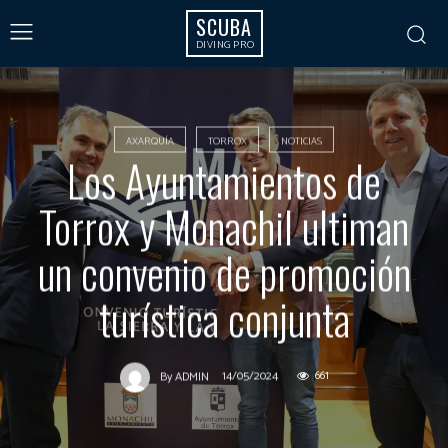
SCUBA
DIVING PRO
AXARQUÍA
TORROX
NOTICIAS
Los Ayuntamientos de
Torrox y Monachil ultiman
un convenio de promoción
turística conjunta
14/05/2024
661
By
ADMIN