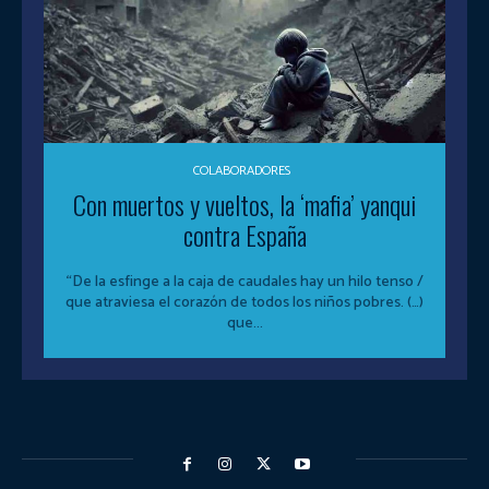
COLABORADORES
Con muertos y vueltos, la ‘mafia’ yanqui
contra España
“De la esfinge a la caja de caudales hay un hilo tenso /
que atraviesa el corazón de todos los niños pobres. (…)
que...