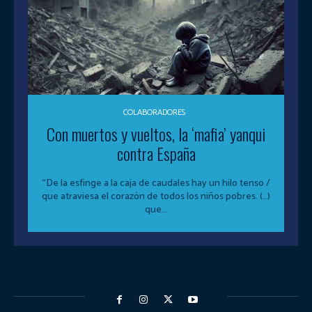
COLABORADORES
Con muertos y vueltos, la ‘mafia’ yanqui
contra España
“De la esfinge a la caja de caudales hay un hilo tenso /
que atraviesa el corazón de todos los niños pobres. (…)
que...