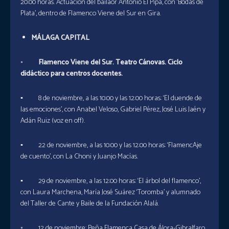
20:00 horas. Actuación del bailaor Antonio El Pipa, con ‘Bodas de
Plata’, dentro de Flamenco Viene del Sur en Gira.
MÁLAGA CAPITAL
◦ Flamenco Viene del Sur. Teatro Cánovas. Ciclo
didáctico para centros docentes.
▪ 8 de noviembre, a las 10:00 y las 12:00 horas: ‘El duende de
las emociones’, con Anabel Veloso, Gabriel Pérez, José Luis Jaén y
Adán Ruiz (voz en off).
▪ 22 de noviembre, a las 10:00 y las 12:00 horas: ‘FlamencAje
de cuento’, con La Choni y Juanjo Macías.
▪ 29 de noviembre, a las 12:00 horas: ‘El árbol del flamenco’,
con Laura Marchena, María José Suárez ‘Toromba’ y alumnado
del Taller de Cante y Baile de la Fundación Alalá.
◦ 12 de noviembre: Peña Flamenca Casa de Álora-Gibralfaro.