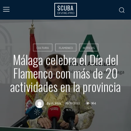
SCUBA
DIVING PRO
CULTURA
FLAMENCO
NOTICIAS
Málaga celebra el Día del
Flamenco con más de 20
actividades en la provincia
09/11/2022
964
By
ADMIN