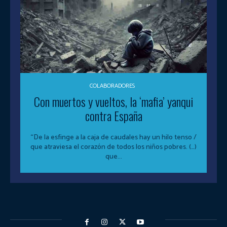
COLABORADORES
Con muertos y vueltos, la ‘mafia’ yanqui
contra España
“De la esfinge a la caja de caudales hay un hilo tenso /
que atraviesa el corazón de todos los niños pobres. (…)
que...