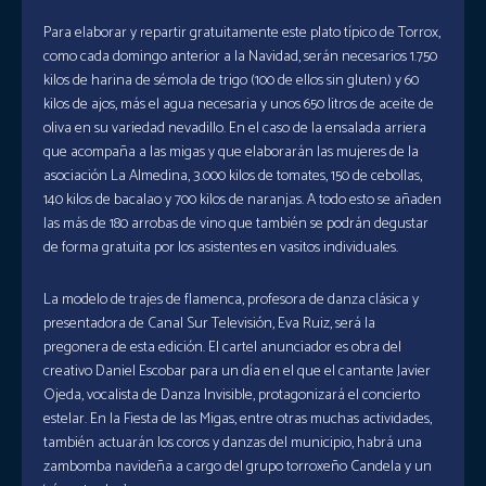
Para elaborar y repartir gratuitamente este plato típico de Torrox,
como cada domingo anterior a la Navidad, serán necesarios 1.750
kilos de harina de sémola de trigo (100 de ellos sin gluten) y 60
kilos de ajos, más el agua necesaria y unos 650 litros de aceite de
oliva en su variedad nevadillo. En el caso de la ensalada arriera
que acompaña a las migas y que elaborarán las mujeres de la
asociación La Almedina, 3.000 kilos de tomates, 150 de cebollas,
140 kilos de bacalao y 700 kilos de naranjas. A todo esto se añaden
las más de 180 arrobas de vino que también se podrán degustar
de forma gratuita por los asistentes en vasitos individuales.
La modelo de trajes de flamenca, profesora de danza clásica y
presentadora de Canal Sur Televisión, Eva Ruiz, será la
pregonera de esta edición. El cartel anunciador es obra del
creativo Daniel Escobar para un día en el que el cantante Javier
Ojeda, vocalista de Danza Invisible, protagonizará el concierto
estelar. En la Fiesta de las Migas, entre otras muchas actividades,
también actuarán los coros y danzas del municipio, habrá una
zambomba navideña a cargo del grupo torroxeño Candela y un