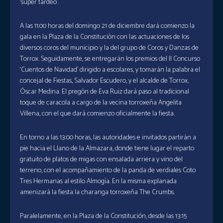
‘súper tardeo’.
A las 11:00 horas del domingo 21 de diciembre dará comienzo la
gala en la Plaza de la Constitución con las actuaciones de los
diversos coros del municipio y la del grupo de Coros y Danzas de
Torrox. Seguidamente, se entregarán los premios del II Concurso
‘Cuentos de Navidad’ dirigido a escolares, y tomarán la palabra el
concejal de Fiestas, Salvador Escudero, y el alcalde de Torrox,
Óscar Medina. El pregón de Eva Ruiz dará paso al tradicional
toque de caracola a cargo de la vecina torroxeña Angelita
Villena, con el que dará comienzo oficialmente la fiesta.
En torno a las 13:00 horas, las autoridades e invitados partirán a
pie hacia el Llano de la Almazara, donde tiene lugar el reparto
gratuito de platos de migas con ensalada arriera y vino del
terreno, con el acompañamiento de la panda de verdiales Coto
Tres Hermanas al estilo Almogía. En la misma explanada
amenizará la fiesta la charanga torroxeña The Crumbs.
Paralelamente, en la Plaza de la Constitución, desde las 13:15