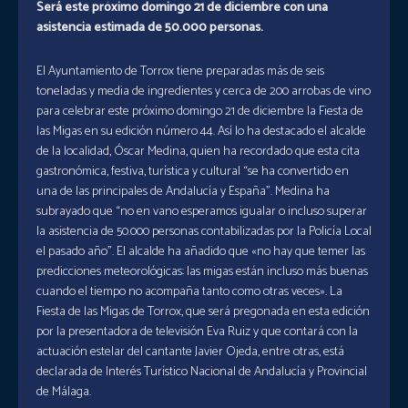
Será este próximo domingo 21 de diciembre con una
asistencia estimada de 50.000 personas.
El Ayuntamiento de Torrox tiene preparadas más de seis
toneladas y media de ingredientes y cerca de 200 arrobas de vino
para celebrar este próximo domingo 21 de diciembre la Fiesta de
las Migas en su edición número 44. Así lo ha destacado el alcalde
de la localidad, Óscar Medina, quien ha recordado que esta cita
gastronómica, festiva, turística y cultural “se ha convertido en
una de las principales de Andalucía y España”. Medina ha
subrayado que “no en vano esperamos igualar o incluso superar
la asistencia de 50.000 personas contabilizadas por la Policía Local
el pasado año”. El alcalde ha añadido que «no hay que temer las
predicciones meteorológicas: las migas están incluso más buenas
cuando el tiempo no acompaña tanto como otras veces». La
Fiesta de las Migas de Torrox, que será pregonada en esta edición
por la presentadora de televisión Eva Ruiz y que contará con la
actuación estelar del cantante Javier Ojeda, entre otras, está
declarada de Interés Turístico Nacional de Andalucía y Provincial
de Málaga.