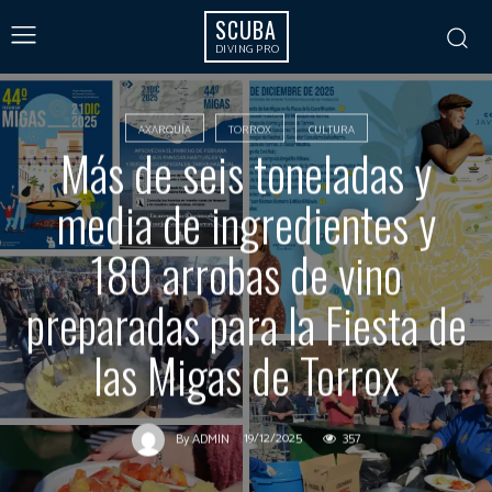
SCUBA
DIVING PRO
AXARQUÍA
TORROX
CULTURA
Más de seis toneladas y
media de ingredientes y
180 arrobas de vino
preparadas para la Fiesta de
las Migas de Torrox
19/12/2025
357
By
ADMIN