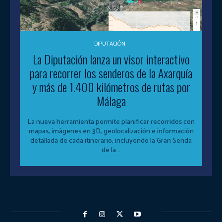
DIPUTACIÓN
La Diputación lanza un visor interactivo
para recorrer los senderos de la Axarquía
y más de 1.400 kilómetros de rutas por
Málaga
La nueva herramienta permite planificar recorridos con
mapas, imágenes en 3D, geolocalización e información
detallada de cada itinerario, incluyendo la Gran Senda
de la...