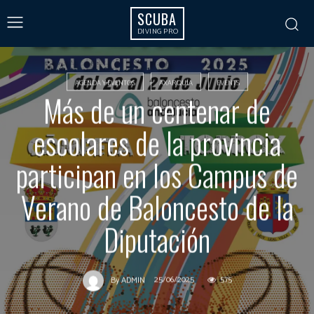
SCUBA
DIVING PRO
AGENDA Y EVENTOS
AXARQUÍA
EVENTS
Más de un centenar de
escolares de la provincia
participan en los Campus de
Verano de Baloncesto de la
Diputación
25/06/2025
575
By
ADMIN