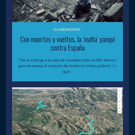
COLABORADORES
Con muertos y vueltos, la ‘mafia’ yanqui
contra España
“De la esfinge a la caja de caudales hay un hilo tenso /
que atraviesa el corazón de todos los niños pobres. (…)
que...