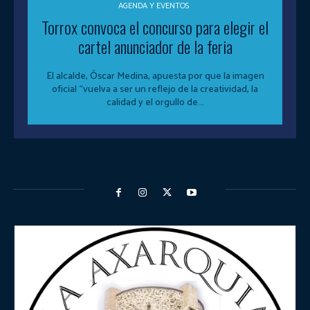
AGENDA Y EVENTOS
Torrox convoca el concurso para elegir el
cartel anunciador de la feria
El alcalde, Óscar Medina, apuesta por que la imagen
oficial “vuelva a ser un reflejo de la creatividad, la
calidad y el orgullo de...