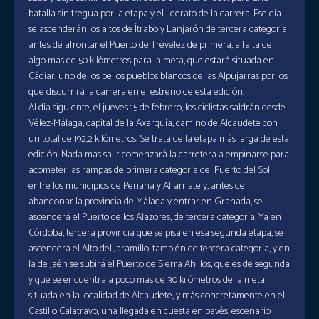
batalla sin tregua por la etapa y el liderato de la carrera. Ese día
se ascenderán los altos de Ítrabo y Lanjarón de tercera categoría
antes de afrontar el Puerto de Trévelez de primera, a falta de
algo más de 50 kilómetros para la meta, que estará situada en
Cádiar, uno de los bellos pueblos blancos de las Alpujarras por los
que discurrirá la carrera en el estreno de esta edición.
Al día siguiente, el jueves 15 de febrero, los ciclistas saldrán desde
Vélez-Málaga, capital de la Axarquía, camino de Alcaudete con
un total de 192,2 kilómetros. Se trata de la etapa más larga de esta
edición. Nada más salir comenzará la carretera a empinarse para
acometer las rampas de primera categoría del Puerto del Sol
entre los municipios de Periana y Alfarnate y, antes de
abandonar la provincia de Málaga y entrar en Granada, se
ascenderá el Puerto de los Alazores, de tercera categoría. Ya en
Córdoba, tercera provincia que se pisa en esa segunda etapa, se
ascenderá el Alto del Jaramillo, también de tercera categoría, y en
la de Jaén se subirá el Puerto de Sierra Ahillos, que es de segunda
y que se encuentra a poco más de 30 kilómetros de la meta
situada en la localidad de Alcaudete, y más concretamente en el
Castillo Calatravo, una llegada en cuesta en pavés, escenario