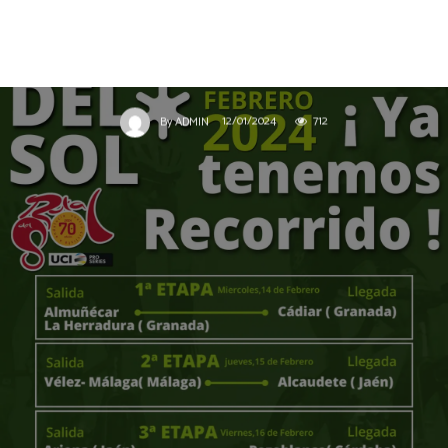
Recorrido Oficial de la 70º
Vuelta Ciclista a Andalucía
12/01/2024
712
By
ADMIN